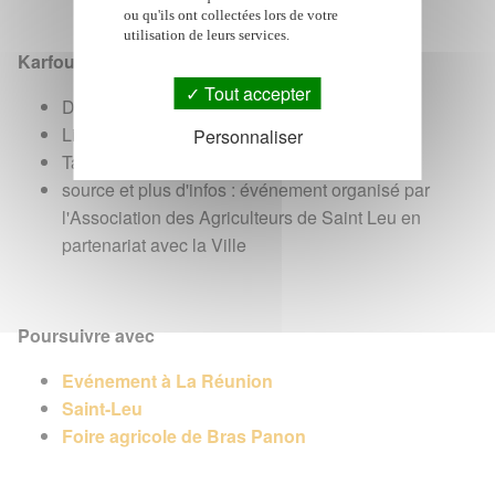
ou qu'ils ont collectées lors de votre
utilisation de leurs services.
Karfour Agricole en pratique
Tout accepter
Date : du 3 au 5 juillet 2026
Lieu : Place du Foirail, Piton Saint-Leu
Personnaliser
Tarif : entrée libre et gratuite
source et plus d'infos : événement organisé par
l'Association des Agriculteurs de Saint Leu en
partenariat avec la Ville
Poursuivre avec
Evénement à La Réunion
Saint-Leu
Foire agricole de Bras Panon