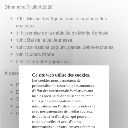
Dimanche 5 juillet 2026
10h : Messe des Agriculteurs et baptême des
couteaux
11h : remise de la médaille du Mérite Agricole
13h : Bal de la 3e Jeunesse
16h : animations podium, danse, défilé et chants
19h : Lorkès Promi
21h : Clara et Progression
À découvrir sur place
Ce site web utilise des cookies.
Les cookies nous permettent de
Produits du terroir
personnaliser le contenu et les annonces,
d'offrir des fonctionnalités relatives aux
Exposition de machines agricoles
médias sociaux et d'analyser notre trafic.
Vente de produits locaux
Nous partageons également des
Animations familiales
informations sur l'utilisation de notre site
avec nos partenaires de médias sociaux,
Concerts gratuits
de publicité et d'analyse, qui peuvent
combiner celles-ci avec d'autres
informations que vous leur avez fournies