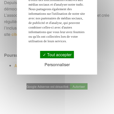
Depuis plus de dix ans, Citédanse œuvre pour
médias sociaux et d'analyser notre trafic.
démocratiser la danse sur
l’île de La Réunion
.
Nous partageons également des
informations sur l'utilisation de notre site
L’association propose des cours accessibles à tous et crée
avec nos partenaires de médias sociaux,
régulièrement des spectacles valorisant la diversité,
de publicité et d'analyse, qui peuvent
l’inclusion et le talent local. Retrouvez le
combiner celles-ci avec d'autres
informations que vous leur avez fournies
site
citedanse.re
pour plus d'infos.
ou qu'ils ont collectées lors de votre
utilisation de leurs services.
Tout accepter
Poursuivre avec
Personnaliser
Agenda des événements
Google Adsense est désactivé.
Autoriser