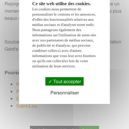
Rejoignez Leu Parc en fête et faites de cette semaine un
Ce site web utilise des cookies.
Les cookies nous permettent de
moment magique pour toute la famille. Parce que les plus
personnaliser le contenu et les annonces,
beaux souvenirs se vivent ensemble !
d'offrir des fonctionnalités relatives aux
médias sociaux et d'analyser notre trafic.
Nous partageons également des
informations sur l'utilisation de notre site
avec nos partenaires de médias sociaux,
Sources et plus d'informations : voir l'affiche - Association
de publicité et d'analyse, qui peuvent
Gard'a Li
combiner celles-ci avec d'autres
informations que vous leur avez fournies
ou qu'ils ont collectées lors de votre
utilisation de leurs services.
Poursuivre avec :
Tout accepter
Parc du 20 décembre à St-Leu
Parcs d'attractions événementiels
Personnaliser
Evenements à La Réunion
Saint-Leu