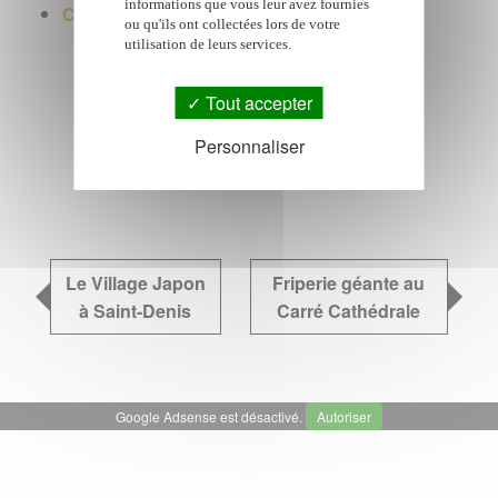
informations que vous leur avez fournies
Cuisine de La Réunion
ou qu'ils ont collectées lors de votre
utilisation de leurs services.
Tout accepter
Google Adsense est désactivé.
Autoriser
Personnaliser
Le Village Japon
Friperie géante au
à Saint-Denis
Carré Cathédrale
Google Adsense est désactivé.
Autoriser