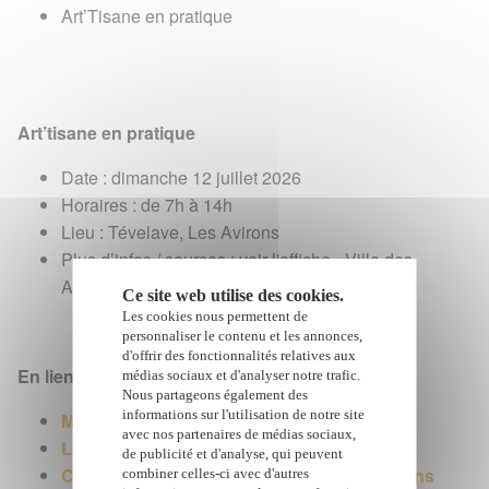
Art’Tisane en pratique
Art’tisane en pratique
Date : dimanche 12 juillet 2026
Horaires : de 7h à 14h
Lieu : Tévelave, Les Avirons
Plus d’infos / sources : voir l'affiche - Ville des
Avirons - Infos au 0262 38 13 40
Ce site web utilise des cookies.
Les cookies nous permettent de
personnaliser le contenu et les annonces,
d'offrir des fonctionnalités relatives aux
En lien avec le marché du Tévelave :
médias sociaux et d'analyser notre trafic.
Nous partageons également des
informations sur l'utilisation de notre site
Marché forain des Avirons
avec nos partenaires de médias sociaux,
Les marchés à La Réunion
de publicité et d'analyse, qui peuvent
Calendrier des événements et manifestations
combiner celles-ci avec d'autres