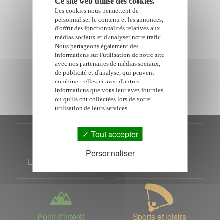
Ce site web utilise des cookies.
Agences Immobilières
Les cookies nous permettent de
personnaliser le contenu et les annonces,
d'offrir des fonctionnalités relatives aux
médias sociaux et d'analyser notre trafic.
►
Nous partageons également des
informations sur l'utilisation de notre site
STIB
avec nos partenaires de médias sociaux,
de publicité et d'analyse, qui peuvent
combiner celles-ci avec d'autres
informations que vous leur avez fournies
ou qu'ils ont collectées lors de votre
utilisation de leurs services.
Tout accepter
Personnaliser
Location de voiture
Billet d'avion
Point d'intérêt
Sports et loisirs