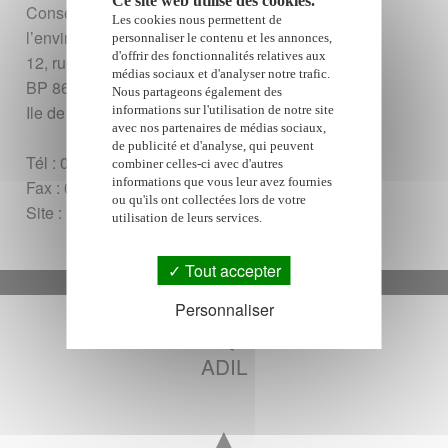
Ce site web utilise des cookies.
Conseil d’architecture, d’urbanisme et de
Les cookies nous permettent de
l’environnement
personnaliser le contenu et les annonces,
d'offrir des fonctionnalités relatives aux
12, rue Mgr de Beaumont
médias sociaux et d'analyser notre trafic.
BP 868 97477 St-Denis Cedex
Nous partageons également des
Ile de la Réunion
informations sur l'utilisation de notre site
avec nos partenaires de médias sociaux,
de publicité et d'analyse, qui peuvent
Tél : 0262 21 60 86
combiner celles-ci avec d'autres
informations que vous leur avez fournies
Fax : 0262 21 37 52
ou qu'ils ont collectées lors de votre
Site :
www.caue974.com
utilisation de leurs services.
Tout accepter
Google Adsense est désactivé.
Autoriser
Personnaliser
◄
ADIL
▲