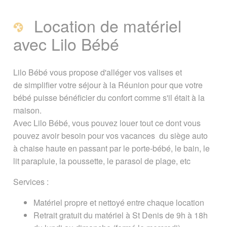
Lilo Bébé : Location de matériel
de puériculture à la Réunion
Location de matériel
avec Lilo Bébé
Présentation de Lilo Bébé
Lilo Bébé vous propose d'alléger vos valises et
Contact / réservation de matériel
de simplifier votre séjour à la Réunion pour que votre
Bébé
bébé puisse bénéficier du confort comme s'il était à la
maison.
A voir également
Avec Lilo Bébé, vous pouvez louer tout ce dont vous
pouvez avoir besoin pour vos vacances du siège auto
Page créée le 09 janvier 2019. Dernière
à chaise haute en passant par le porte-bébé, le bain, le
mise à jour le 10 octobre 2024
lit parapluie, la poussette, le parasol de plage, etc
Vous êtes ici :
Accueil
/
Guide Tourisme
/
Services :
Activités et loisirs
/
Prestataires d'activités
& guides touristiques
/
Lilo Bébé :
Matériel propre et nettoyé entre chaque location
Location de matériel
Retrait gratuit du matériel à St Denis de 9h à 18h