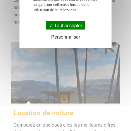
ou qu'ils ont collectées lors de votre
adaptés à tous les styles de voyage. Hôtels en
utilisation de leurs services.
bord de lagon, chambres d'hôtes, gîtes de
randonnée,…
Tout accepter
Personnaliser
Location de voiture
Comparez en quelques clics les meilleures offres