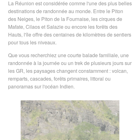
La Réunion est considérée comme l'une des plus belles
Réserver une randonnée
destinations de randonnée au monde. Entre le Piton
accompagnée à La Réunion
des Neiges, le Piton de la Fournaise, les cirques de
Mafate, Cilaos et Salazie ou encore les forêts des
Les 3 GR
Hauts, l'île offre des centaines de kilomètres de sentiers
pour tous les niveaux.
Quelques randonnées par Guide
Réunion
Que vous recherchiez une courte balade familiale, une
randonnée à la journée ou un trek de plusieurs jours sur
les GR, les paysages changent constamment : volcan,
Carte des sentiers
Cartes IGN
remparts, cascades, forêts primaires, littoral ou
panoramas sur l'océan Indien.
Prestataires de randonnées
"Actus Rando"
Avant de partir en randonnée