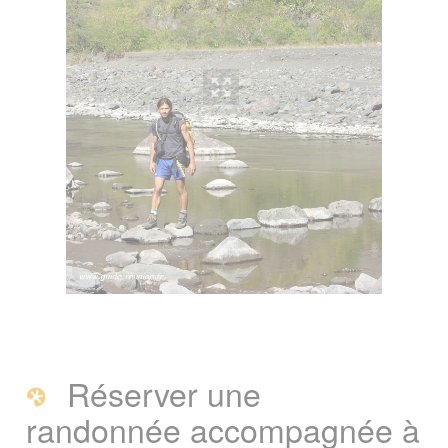
En lien avec la rando
Vous êtes ici :
Accueil
/
Guide Tourisme
/
Activités et loisirs
/
Randonnée
Signaler une erreur ou Proposer une
amélioration
Réserver une
randonnée accompagnée à