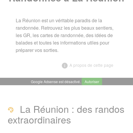
La Réunion est un véritable paradis de la
randonnée. Retrouvez les plus beaux sentiers,
les GR, les cartes de randonnée, des idées de
balades et toutes les informations utiles pour
préparer vos sorties.
A propos de cette page
Google Adsense est désactivé.
Autoriser
╳
Randonnée à La Réunion
La Réunion : des randos
La Réunion : des randos
extraordinaires
extraordinaires