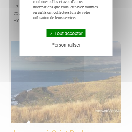
combiner celles-ci avec d'autres
Dos d'Ane est l'une des randonnées les plus
informations que vous leur avez fournies
courtes et les plus spectaculaires de l'île de La
ou qu'ils ont collectées lors de votre
utilisation de leurs services.
Réunion.…
Tout accepter
Personnaliser