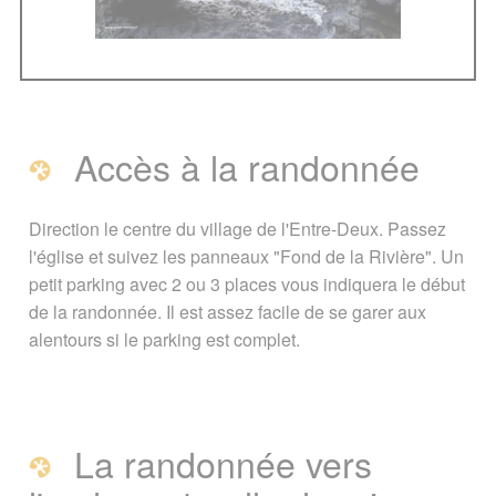
Vous êtes ici :
Accueil
/
Guide Tourisme
/
Activités et loisirs
/
Randonnée
/
Arche
naturelle de l'Entre-Deux
Signaler une erreur ou Proposer une
Accès à la randonnée
amélioration
Direction le centre du village de l'Entre-Deux. Passez
l'église et suivez les panneaux "Fond de la Rivière". Un
petit parking avec 2 ou 3 places vous indiquera le début
de la randonnée. Il est assez facile de se garer aux
alentours si le parking est complet.
La randonnée vers