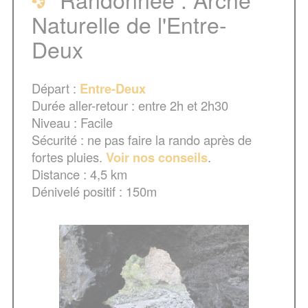
Naturelle de l'Entre-
Randonnée : Arche Naturelle de
l'Entre-Deux
Deux
Accès à la randonnée
Départ :
Entre-Deux
Durée aller-retour : entre 2h et 2h30
La randonnée vers l'arche naturelle
Niveau : Facile
depuis l'Entre-Deux
Sécurité : ne pas faire la rando après de
fortes pluies.
Voir nos conseils
.
La rando en photos
Carte
Distance : 4,5 km
Dénivelé positif : 150m
Pour votre sécurité
Poursuivre avec ...
Page créée le 17 juin 2023. Dernière
mise à jour le 07 avril 2024