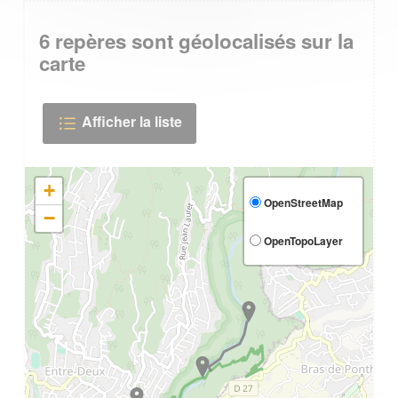
6
repères sont géolocalisés sur la
carte
Afficher la liste
+
OpenStreetMap
−
OpenTopoLayer