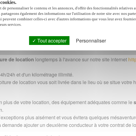
 cookies.
 de
leurs agences
ou
louer à l’aéroport Roland Garros
directe
 de personnaliser le contenu et les annonces, d'offrir des fonctionnalités relatives 
s partageons également des informations sur l'utilisation de notre site avec nos part
ui peuvent combiner celles-ci avec d'autres informations que vous leur avez fournies
els et ses recoins dotés de plages aux couleurs d’azur et soyez
leurs services.
e votre voiture directement avant votre départ sur place à l’aér
Tout accepter
Personnaliser
pour partir en toute sérénité.
ture de location
longtemps à l'avance sur notre site internet
http
24h et d'un kilométrage illimité.
re de location vous soit livrée dans le lieu où se situe votre h
 plus de votre location, des équipement adéquates comme le
s
n.
’exceptions plus aisément et vous évitera quelques mésaventur
 la demande ajouter un deuxième conducteur à votre contrat de lo