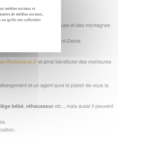
ment dès votre arrivée.
aux médias sociaux et
enaires de médias sociaux,
 ou qu'ils ont collectées
 émerveillé au coeur des cirques et des montagnes
oport de Roland Garros à Saint-Denis.
s://itctropicar.fr
et ainsi bénéficier des meilleures
ébergement et un agent aura le plaisir de vous la
iège bébé
,
réhausseur
etc.., mais aussi il peuvent
es.
cation.