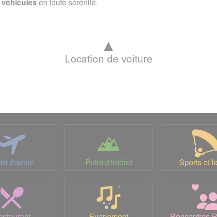
s véhicules
en toute sérénité.
▲
Location de voiture
let d'avion
Point d'intérêt
Sports et lo
estaurant
Evenement
Rencontres 