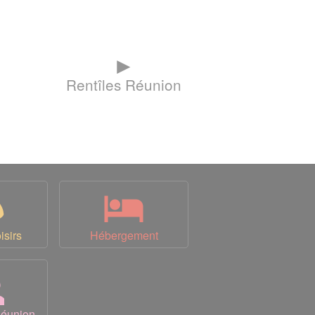
►
Rentîles Réunion
isirs
Hébergement
Réunion