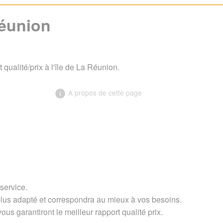
Réunion
qualité/prix à l'île de La Réunion.
A propos de cette page
╳
roport
service.
plus adapté et correspondra au mieux à vos besoins.
vous garantiront le meilleur rapport qualité prix.