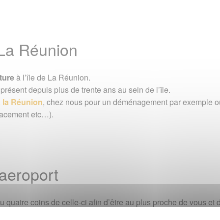
uide pratique
/
Transports
/
Location de voiture
/
Tropicar
Signaler une erreur o
à La Réunion
é pour une
fiche partenaire
.
ture
à l’île de La Réunion.
présent depuis plus de trente ans au sein de l’île.
 à la Réunion
, chez nous pour un déménagement par exemple ou p
lacement etc…).
'aeroport
au quatre coins de celle-ci afin d’être au plus proche de vous et
ils ont aussi une agence à Sainte-Marie, mais également une situ