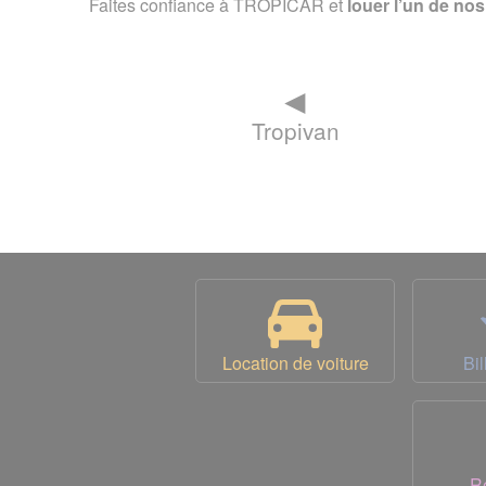
Faites confiance à TROPICAR et
louer l’un de no
◄
Tropivan
Location de voiture
Bil
R