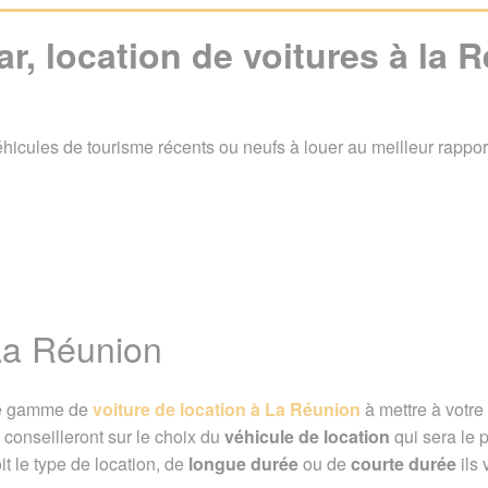
ar, location de voitures à la 
hicules de tourisme récents ou neufs à louer au meilleur rapport 
de voitures à la Réunion
La Réunion
La Réunion
Location d'utilitaires
Location de voiture à l'ae
rge gamme de
voiture de location à La Réunion
à mettre à votre 
 conseilleront sur le choix du
véhicule de location
qui sera le 
016. Dernière mise à jour le 25 mars 2025
t le type de location, de
longue durée
ou de
courte durée
ils 
de Réunion