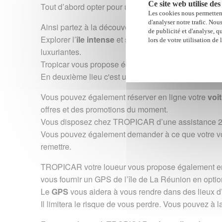
Ce site web utilise des
Tout d’abord opter pour une réservation dans l’une
Les cookies nous permettent
d'analyser notre trafic. Nou
Ainsi partez à la découverte du territoire.
de publicité et d'analyse, q
Explorer l’
île intense
et ses merveilleux sites natur
lors de votre utilisation de 
luxuriantes.
Tropicar vous propose également le
gardiennage
d
En deuxième lieu c'est une solution simple et rapide 
Vous pouvez également réserver en ligne votre
voi
offres et des promotions du moment.
Vous disposez chez TROPICAR d’une assistance 24h/
Vous pouvez également demander à ce que votre voitu
remettre.
TROPICAR votre loueur vous propose également en
vous fournir un GPS de l’île de La Réunion en optio
Le
GPS
vous aidera à vous rendre dans des lieux d
Il limitera le risque de vous perdre. Vous pouvez à