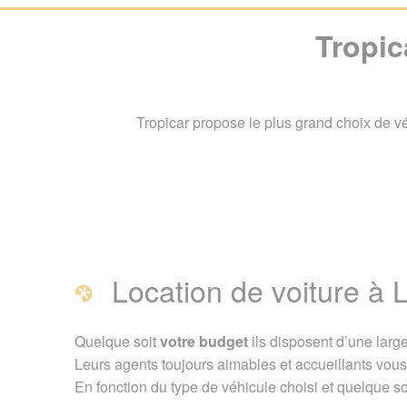
Tropic
Tropicar propose le plus grand choix de vé
Tropicar, location 
Location de voiture à 
Location de voiture à 
Quelque soit
votre budget
ils disposent d’une la
Leurs agents toujours aimables et accueillants vous
Page créée le 19 avril 2
En fonction du type de véhicule choisi et quelque soi
Fiche partenaire de Gui