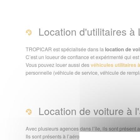
Vous êtes ici :
Accueil
/
G
Location d'utilitaires 
Cet établissement a opt
TROPICAR est spécialisée dans la
location de voi
C’est un loueur de confiance et expérimenté qui est 
Vous pouvez louer aussi des
véhicules utilitaires
personnelle (véhicule de service, véhicule de remp
Location de voiture à l
Avec plusieurs agences dans l’île, ils sont présent 
Ils sont présents à l’aéroport de Roland Garros, et 