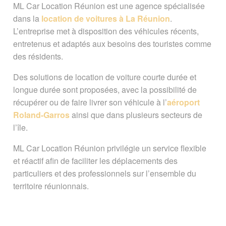
ML Car Location Réunion est une agence spécialisée
dans la
location de voitures à La Réunion
.
Poursuivre avec ...
L’entreprise met à disposition des véhicules récents,
entretenus et adaptés aux besoins des touristes comme
Page créée le 01 juin 2026. Dernière
des résidents.
mise à jour le 01 juin 2026
Des solutions de location de voiture courte durée et
Vous êtes ici :
Accueil
/
Guide pratique
/
longue durée sont proposées, avec la possibilité de
Transports
/
Location de voiture
/
ML Car
récupérer ou de faire livrer son véhicule à l’
aéroport
Location Réunion
Roland-Garros
ainsi que dans plusieurs secteurs de
l’île.
Signaler une erreur ou Proposer une
amélioration
ML Car Location Réunion privilégie un service flexible
et réactif afin de faciliter les déplacements des
particuliers et des professionnels sur l’ensemble du
territoire réunionnais.