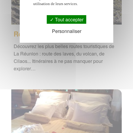
utilisation de leurs services.
Tout accepter
Personnaliser
Routes touristiques
Découvrez les plus belles routes touristiques de
La Réunion : route des laves, du volcan, de
Cilaos... Itinéraires à ne pas manquer pour
explorer…