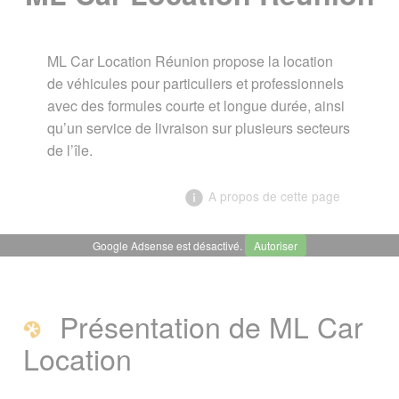
ML Car Location Réunion propose la location
de véhicules pour particuliers et professionnels
avec des formules courte et longue durée, ainsi
qu’un service de livraison sur plusieurs secteurs
de l’île.
A propos de cette page
Google Adsense est désactivé.
Autoriser
╳
ML Car Location Réunion
Présentation de ML Car
Présentation de ML Car Location
Location
Contact / Réservation