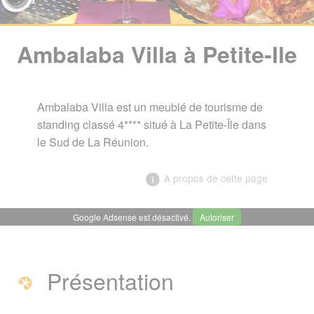
Ambalaba Villa à Petite-Ile
Ambalaba Villa est un meublé de tourisme de
standing classé 4**** situé à La Petite-Île dans
le Sud de La Réunion.
A propos de cette page
Google Adsense est désactivé.
Autoriser
╳
Ambalaba Villa - Location
vacances à Petite-Ile
Présentation
Présentation
Coordonnées