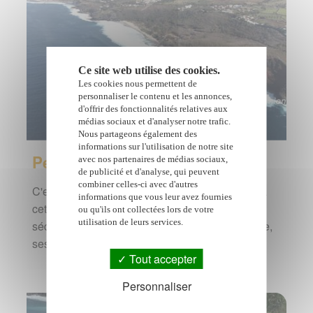
Ce site web utilise des cookies.
Les cookies nous permettent de
personnaliser le contenu et les annonces,
d'offrir des fonctionnalités relatives aux
médias sociaux et d'analyser notre trafic.
Nous partageons également des
informations sur l'utilisation de notre site
Petite-Ile
avec nos partenaires de médias sociaux,
de publicité et d'analyse, qui peuvent
combiner celles-ci avec d'autres
C'est une vraie petite île qui a donné son nom à
informations que vous leur avez fournies
cette commune plutôt discrète mais qui sait
ou qu'ils ont collectées lors de votre
utilisation de leurs services.
séduire notamment avec le site de Grande Anse,
ses Hauts…
Tout accepter
Personnaliser