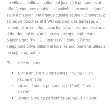
La villa accueille actuellement jusqu'à 6 personnes et
offre 3 chambres doubles climatisées, un vaste séjour /
A voir également
salle à manger, une grande cuisine et une kitchenette, 2
salles de douches et 2 WC séparés, des terrasses à
Page créée le 29 juillet 2019. Dernière
l'ombre et en solarium avec leurs transats, une piscine à
mise à jour le 16 août 2019
débordement de 40m2, un espace spa, barbecue /
plancha gaz, TV HD, Internet Wifi gratuit (Fibre),
Vous êtes ici :
Accueil
/
Guide Tourisme
/
Téléphone privé, Billard et tous les équipements utiles à
Hébergement à La Réunion
/
Gîtes,
un séjour agréable.
chambres d'hôtes
/
Ambalaba Villa à
Petite-Ile
Possibilité de louer :
Signaler une erreur ou Proposer une
la villa entière à 6 personnes (150m2 - 3 ch.
amélioration
piscine et spa)
une suite pour 4 personnes (110m2 - 2 ch.
piscine)
un studio pour 2 personnes (40m2 - 1 ch. spa)