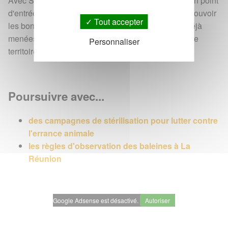
Avec StopErrance.re, l'État met ainsi à disposition un point
d'entrée unique pour informer les réunionnais, promouvoir
Tout accepter
les bonnes pratiques et accompagner les actions déjà
menées par les collectivités et les associations sur le
Personnaliser
territoire.
Poursuivre avec...
des campagnes de stérilisation pour lutter contre
l'errance animale
les règles d'observation des baleines à La
Réunion
Google Adsense est désactivé.
Autoriser