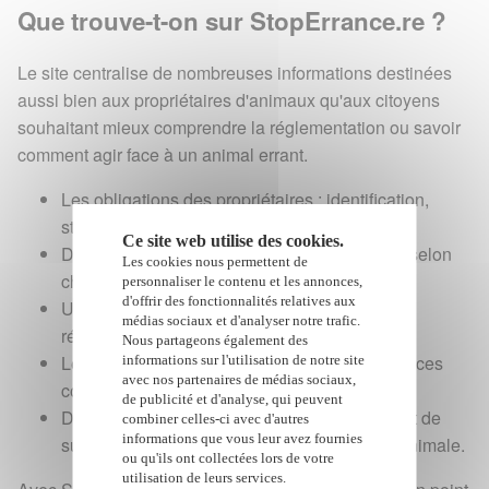
Que trouve-t-on sur StopErrance.re ?
Le site centralise de nombreuses informations destinées
aussi bien aux propriétaires d'animaux qu'aux citoyens
souhaitant mieux comprendre la réglementation ou savoir
comment agir face à un animal errant.
Les obligations des propriétaires : identification,
stérilisation et prévention de la divagation ;
Ce site web utilise des cookies.
Des conseils pratiques et des fiches réflexes selon
Les cookies nous permettent de
chaque situation ;
personnaliser le contenu et les annonces,
d'offrir des fonctionnalités relatives aux
Une documentation téléchargeable sur la
médias sociaux et d'analyser notre trafic.
réglementation et les bonnes pratiques ;
Nous partageons également des
Les contacts des intercommunalités, des services
informations sur l'utilisation de notre site
avec nos partenaires de médias sociaux,
compétents et des vétérinaires à La Réunion ;
de publicité et d'analyse, qui peuvent
Des chiffres clés et des indicateurs permettant de
combiner celles-ci avec d'autres
informations que vous leur avez fournies
suivre l'évolution de la lutte contre l'errance animale.
ou qu'ils ont collectées lors de votre
utilisation de leurs services.