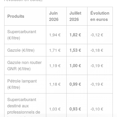
Juin
Juillet
Évolution
Produits
2026
2026
en euros
Supercarburant
1,94 €
1,82 €
-0,12 €
(€/litre)
Gazole (€/litre)
1,71 €
1,53 €
-0,18 €
Gazole non routier
1,19 €
1,00 €
-0,19 €
GNR (€/litre)
Pétrole lampant
1,18 €
0,99 €
-0,19 €
(€/litre)
Supercarburant
destiné aux
1,03 €
0,93 €
-0,10 €
professionnels de