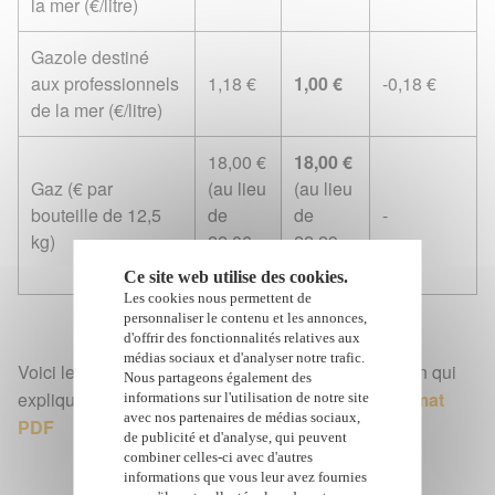
la mer (€/litre)
Gazole destiné
aux professionnels
1,18 €
1,00 €
-0,18 €
de la mer (€/litre)
18,00 €
18,00 €
Gaz (€ par
(au lieu
(au lieu
bouteille de 12,5
de
de
-
kg)
22,06
22,29
€)
€)
Ce site web utilise des cookies.
Les cookies nous permettent de
personnaliser le contenu et les annonces,
d'offrir des fonctionnalités relatives aux
médias sociaux et d'analyser notre trafic.
Voici le communiqué de la préfecture de La Réunion qui
Nous partageons également des
explique l’évolution des prix :
communiqué au format
informations sur l'utilisation de notre site
avec nos partenaires de médias sociaux,
PDF
de publicité et d'analyse, qui peuvent
combiner celles-ci avec d'autres
informations que vous leur avez fournies