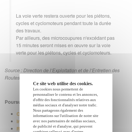
La voie verte restera ouverte pour les piétons,
cycles et cyclomoteurs pendant toute la durée
des travaux.
Par ailleurs, des microcoupures n'excédant pas
15 minutes seront mises en œuvre sur la voie
verte pour les piétons, cycles et cyclomoteurs.
Source : Direction de l’Exploitation et de l’Entretien des
Routes – C.R.G.T
Ce site web utilise des cookies.
Les cookies nous permettent de
personnaliser le contenu et les annonces,
d'offrir des fonctionnalités relatives aux
Poursuivre avec :
médias sociaux et d'analyser notre trafic.
Nous partageons également des
Cap Lahoussaye
informations sur l'utilisation de notre site
Inforoutes
avec nos partenaires de médias sociaux,
de publicité et d'analyse, qui peuvent
Routes touristiques
combiner celles-ci avec d'autres