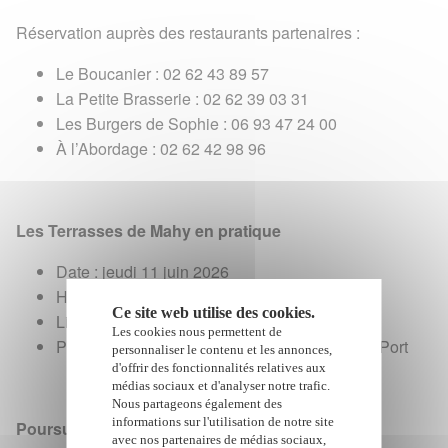
Réservation auprès des restaurants partenaires :
Le Boucanier : 02 62 43 89 57
La Petite Brasserie : 02 62 39 03 31
Les Burgers de Sophie : 06 93 47 24 00
À l’Abordage : 02 62 42 98 96
Les Terrasses de Mahy en pratique
Date : jeudi 11 juin 2026
Horaires : de 17h30 à 22h
Ce site web utilise des cookies.
Lieu : rue François de Mahy, Le Port
Les cookies nous permettent de
Plus d’infos / sources : voir l’affiche – Ville du Port
personnaliser le contenu et les annonces,
d'offrir des fonctionnalités relatives aux
médias sociaux et d'analyser notre trafic.
Nous partageons également des
informations sur l'utilisation de notre site
Poursuivre avec ...
avec nos partenaires de médias sociaux,