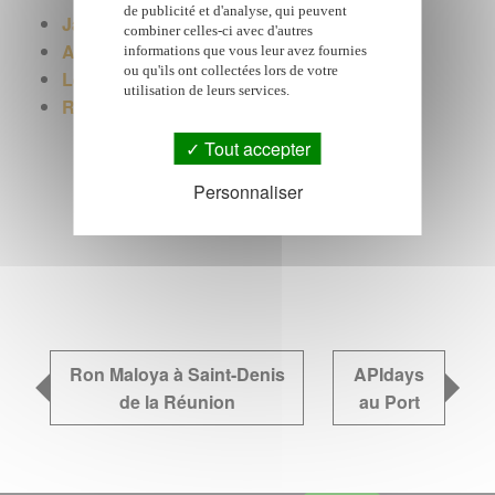
de publicité et d'analyse, qui peuvent
Jazz dann Port
combiner celles-ci avec d'autres
Agenda des idées de sorties
informations que vous leur avez fournies
ou qu'ils ont collectées lors de votre
Le Port
utilisation de leurs services.
Restaurants à La Réunion
Tout accepter
Personnaliser
Google Adsense est désactivé.
Autoriser
Ron Maloya à Saint-Denis
APIdays
de la Réunion
au Port