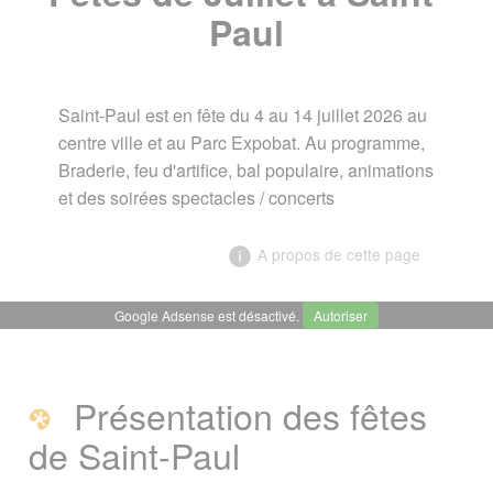
Paul
Saint-Paul est en fête du 4 au 14 juillet 2026 au
centre ville et au Parc Expobat. Au programme,
Braderie, feu d'artifice, bal populaire, animations
et des soirées spectacles / concerts
A propos de cette page
Google Adsense est désactivé.
Autoriser
╳
Fêtes de Juillet à Saint-Paul
Présentation des fêtes
Présentation des fêtes de Saint-Paul
de Saint-Paul
L'actualité des Fêtes de juillet à Saint-