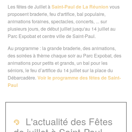
Les fêtes de Juillet à
Saint-Paul de La Réunion
vous
Paul
proposent braderie, feu d'artifice, bal populaire,
animations foraines, spectacles, concerts, ... sur
Le programme
Programme PDF
plusieurs jours, de début juillet jusqu'au 14 juillet au
Parc Expobat et centre ville de Saint-Paul.
Pour aller plus loin
Au programme : la grande braderie, des animations,
des soirées à thème chaque soir au Parc Expobat, des
A voir également
animations pour petits et grands, un bal pour les
séniors, le feu d’artifice du 14 juillet sur la place du
Page créée le 27 juin 2018. Dernière
Débarcadère.
Voir le programme des fêtes de Saint-
mise à jour le 29 juin 2026
Paul
Vous êtes ici :
Accueil
/
Evénements
/
Fête de Saint-Paul
Signaler une erreur ou Proposer une
L'actualité des Fêtes
amélioration
de juillet à Saint-Paul