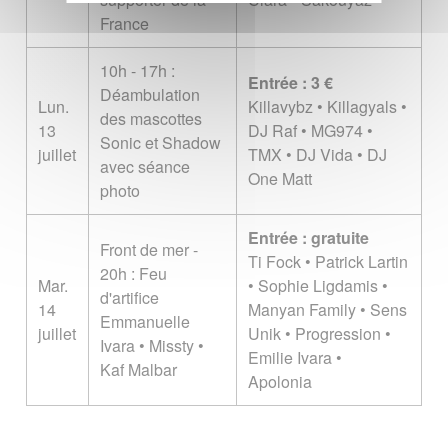
France
10h - 17h :
Entrée : 3 €
Déambulation
Lun.
Killavybz • Killagyals •
des mascottes
13
DJ Raf • MG974 •
Sonic et Shadow
juillet
TMX • DJ Vida • DJ
avec séance
One Matt
photo
Entrée : gratuite
Front de mer -
Ti Fock • Patrick Lartin
20h : Feu
Mar.
• Sophie Ligdamis •
d'artifice
14
Manyan Family • Sens
Emmanuelle
juillet
Unik • Progression •
Ivara • Missty •
Emilie Ivara •
Kaf Malbar
Apolonia