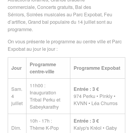
commerciale, Concerts gratuits, Bal des
Séniors, Soirées musicales au Parc Expobat, Feu
d’artifice, Grand bal populaire du 14 juillet sont au
programme.
On vous présente le programme au centre ville et Parc
Expobat au jour le jour :
Programme
Jour
Programme Expobat
centre-ville
11h00 :
Sam.
Entrée : 3 €
Inauguration
4
974 Perku • Pinkly •
Tribal Perku et
juillet
KVNN • Léa Churros
Sabeykarathy
10h - 17h :
Entrée : 3 €
Dim.
Thème K-Pop
Kalyp's Kréol • Gaby