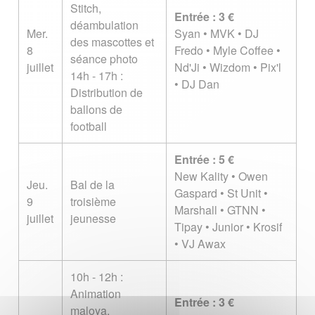
Stitch,
Entrée : 3 €
déambulation
Mer.
Syan • MVK • DJ
des mascottes et
8
Fredo • Myle Coffee •
séance photo
juillet
Nd'Ji • Wizdom • Pix'l
14h - 17h :
• DJ Dan
Distribution de
ballons de
football
Entrée : 5 €
New Kality • Owen
Jeu.
Bal de la
Gaspard • St Unit •
9
troisième
Marshall • GTNN •
juillet
jeunesse
Tipay • Junior • Krosif
• VJ Awax
10h - 12h :
Animation
Entrée : 3 €
maloya,