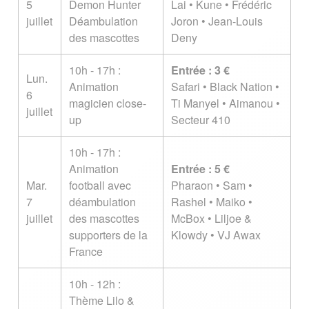
5
Demon Hunter
Lai • Kune • Frédéric
juillet
Déambulation
Joron • Jean-Louis
des mascottes
Deny
10h - 17h :
Entrée : 3 €
Lun.
Animation
Safari • Black Nation •
6
magicien close-
Ti Manyel • Aimanou •
juillet
up
Secteur 410
10h - 17h :
Animation
Entrée : 5 €
Mar.
football avec
Pharaon • Sam •
7
déambulation
Rashel • Maiko •
juillet
des mascottes
McBox • Liljoe &
supporters de la
Klowdy • VJ Awax
France
10h - 12h :
Thème Lilo &