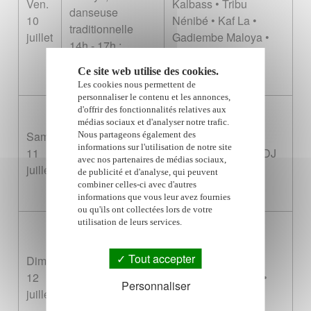
Ven.
Kalbass • Tribu
danseuse
10
Nénibé • Kaf La •
traditionnelle
juillet
Gadiembe Maloya •
14h - 17h :
Emma Nona
Déambulation
Ce site web utilise des cookies.
super-héros
Les cookies nous permettent de
personnaliser le contenu et les annonces,
10h - 17h :
d'offrir des fonctionnalités relatives aux
médias sociaux et d'analyser notre trafic.
Déambulation
Sam.
Entrée : 5 €
Nous partageons également des
des mascottes K-
informations sur l'utilisation de notre site
11
Keblack • T-Matt • DJ
Pop Demon
avec nos partenaires de médias sociaux,
juillet
Local
de publicité et d'analyse, qui peuvent
Hunter avec
combiner celles-ci avec d'autres
séance photo
informations que vous leur avez fournies
ou qu'ils ont collectées lors de votre
utilisation de leurs services.
10h - 12h :
Animation
Entrée : 3 €
Tout accepter
Dim.
football
Féoga • Lumière
12
14h - 17h :
Family • Médérice •
Personnaliser
juillet
Mascotte football
Aissya • Ségael •
supporter de la
Clara • Sakouyaz