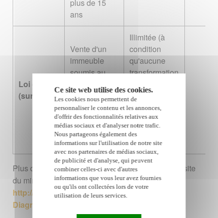
plus de 15
ans
Illimitée (à
Vente d'un
condition
immeuble
qu'aucune
soumis au
transformation
Loi carrez
statut de la
n'ai été
Ce site web utilise des cookies.
(surface)
copropriété
effectuée
Les cookies nous permettent de
(appartement,
depuis le
personnaliser le contenu et les annonces,
d'offrir des fonctionnalités relatives aux
maison
dernier
médias sociaux et d'analyser notre trafic.
jumelée,...)
certificat
Nous partageons également des
Carrez)
informations sur l'utilisation de notre site
avec nos partenaires de médias sociaux,
de publicité et d'analyse, qui peuvent
Plus d'infos sur les diagnostics immobiliers sur le site
combiner celles-ci avec d'autres
informations que vous leur avez fournies
du ministère chargé du logement :
ou qu'ils ont collectées lors de votre
http://www.developpement-durable.gouv.fr/-
utilisation de leurs services.
Diagnostics-techniques-immobiliers-.html