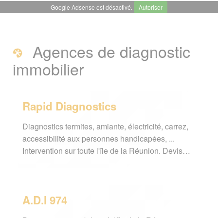
Google Adsense est désactivé.
Autoriser
╳
Diagnostics immobiliers
Agences de diagnostic
Agences
immobilier
Diagnostics immobiliers obligatoires à
la Réunion
Rapid Diagnostics
Guide diagnostic immobilier
Diagnostics termites, amiante, électricité, carrez,
accessibilité aux personnes handicapées, ...
Intervention sur toute l'île de la Réunion. Devis…
Page créée le 28 novembre 2011.
Dernière mise à jour le 28 mars 2022
Vous êtes ici :
Accueil
/
Guide pratique
/
Immobilier
/
Diagnostics immobiliers
A.D.I 974
Signaler une erreur ou Proposer une