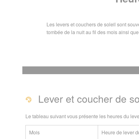
Les levers et couchers de soleil sont sou
tombée de la nuit au fil des mois ainsi qu
Heures de lever et 
Lever et coucher de sol
Lever et coucher de sole
Page créée le 26 mars 20
Le tableau suivant vous présente les heures du leve
Vous êtes ici :
Accueil
/
O
Mois
Heure de lever du