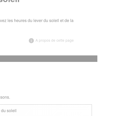
z les heures du lever du soleil et de la
A propos de cette page
╳
ent
isons.
du soleil