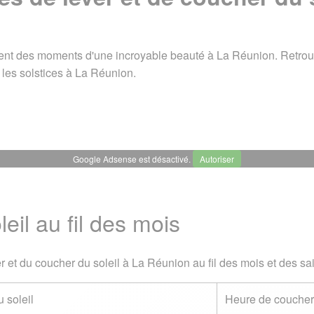
vent des moments d'une incroyable beauté à La Réunion. Retrouve
e les solstices à La Réunion.
Google Adsense est désactivé.
Autoriser
de coucher du soleil
eil au fil des mois
il au fil des mois
Solstices d'été et d'hiver
A voir égalem
19. Dernière mise à jour le 27 mai 2020
r et du coucher du soleil à La Réunion au fil des mois et des sa
utils
/
Heures de lever et de coucher du soleil
 soleil
Heure de coucher 