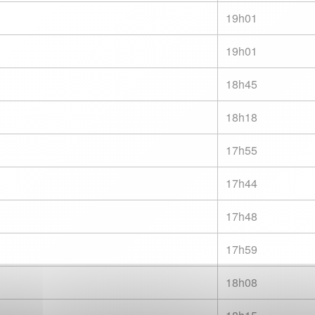
Signaler une erreur o
19h01
19h01
18h45
18h18
17h55
17h44
17h48
17h59
18h08