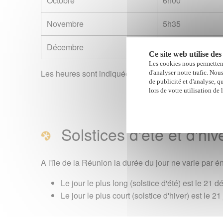
Octobre
6h00
Novembre
5h35
Décembre
5h28
Ce site web utilise des
Les cookies nous permettent
Les heures sont indiquées pour le 1er jour du mois : 1
d'analyser notre trafic. Nou
de publicité et d'analyse, q
lors de votre utilisation de 
Solstices d'été et d'hiv
A l'île de la Réunion la durée du jour ne varie par é
Le jour le plus long (solstice d'été) est le 21
Le jour le plus court (solstice d'hiver) est le