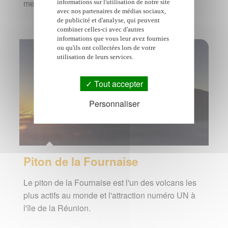
meublés de tourisme à l'île de la Réunion
informations sur l'utilisation de notre site
avec nos partenaires de médias sociaux,
de publicité et d'analyse, qui peuvent
combiner celles-ci avec d'autres
informations que vous leur avez fournies
ou qu'ils ont collectées lors de votre
utilisation de leurs services.
Tout accepter
Personnaliser
Piton de la Fournaise
Le piton de la Fournaise est l'un des volcans les
plus actifs au monde et l'attraction numéro UN à
l'île de la Réunion.