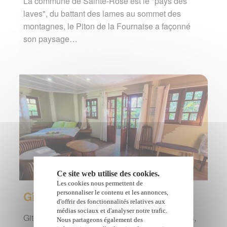
La commune de Sainte-Rose est le "pays des
laves", du battant des lames au sommet des
montagnes, le Piton de la Fournaise a façonné
son paysage…
Ce site web utilise des cookies.
Les cookies nous permettent de
Gîtes, chambres d'hôtes
personnaliser le contenu et les annonces,
d'offrir des fonctionnalités relatives aux
médias sociaux et d'analyser notre trafic.
Gites, chambres d'hôtes, locations saisonnières,
Nous partageons également des