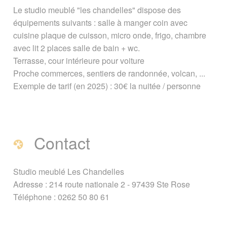
Présentation
Contact
Le studio meublé "les chandelles" dispose des
équipements suivants : salle à manger coin avec
A voir également
cuisine plaque de cuisson, micro onde, frigo, chambre
avec lit 2 places salle de bain + wc.
Page créée le 24 juillet 2020. Dernière
Terrasse, cour intérieure pour voiture
mise à jour le 14 mai 2025
Proche commerces, sentiers de randonnée, volcan, ...
Exemple de tarif (en 2025) : 30€ la nuitée / personne
Vous êtes ici :
Accueil
/
Guide Tourisme
/
Hébergement à La Réunion
/
Gîtes,
chambres d'hôtes
/
Les Chandelles :
Studio Meublé à Sainte-Rose
Contact
Signaler une erreur ou Proposer une
amélioration
Studio meublé Les Chandelles
Adresse : 214 route nationale 2 - 97439 Ste Rose
Téléphone : 0262 50 80 61