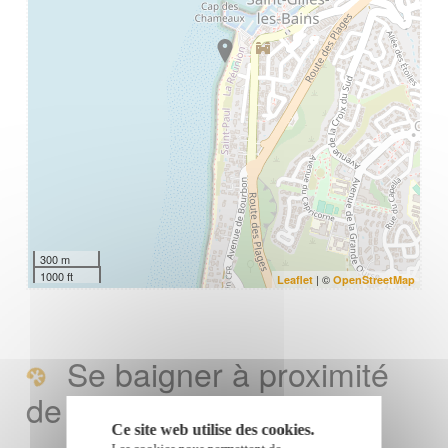
300 m
1000 ft
| ©
Leaflet
OpenStreetMap
Se baigner à proximité
de la plage des Brisants
Ce site web utilise des cookies.