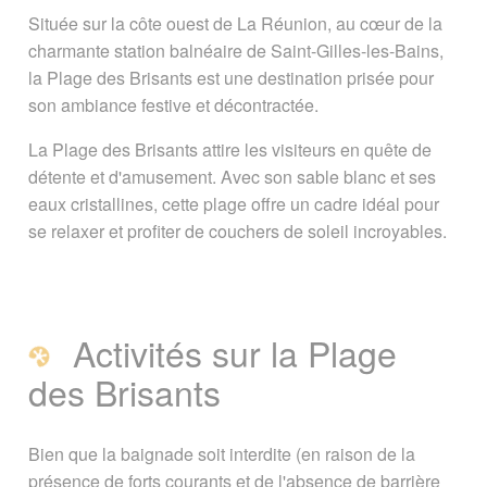
Gilles-les-Bains
Située sur la côte ouest de La Réunion, au cœur de la
charmante station balnéaire de Saint-Gilles-les-Bains,
la Plage des Brisants est une destination prisée pour
Activités sur la Plage des Brisants
son ambiance festive et décontractée.
Excursions au départ de la Plage des
La Plage des Brisants attire les visiteurs en quête de
Brisants
détente et d'amusement. Avec son sable blanc et ses
eaux cristallines, cette plage offre un cadre idéal pour
se relaxer et profiter de couchers de soleil incroyables.
Accès à la plage des Brisants
Se baigner à proximité de la plage
des Brisants
Activités sur la Plage
des Brisants
A voir également
Page créée le 06 avril 2024. Dernière
Bien que la baignade soit interdite (en raison de la
mise à jour le 07 avril 2024
présence de forts courants et de l'absence de barrière