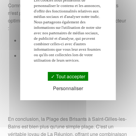
Les cookies nous permettent de
Comme mentionné ci-dessus, la plage des Brisants
personnaliser le contenu et les annonces,
d'offrir des fonctionnalités relatives aux
n'est pas compatible avec la baignade. Soyez
médias sociaux et d'analyser notre trafic.
optimistes ;) Vous pouvez vous baigner dans le secteur
Nous partageons également des
:
informations sur l'utilisation de notre site
avec nos partenaires de médias sociaux,
de publicité et d'analyse, qui peuvent
soit au sud grâce au magnifique
lagon de
combiner celles-ci avec d'autres
l'ermitage
informations que vous leur avez fournies
soit au nord sur la
plage des roches noires
ou qu'ils ont collectées lors de votre
utilisation de leurs services.
Tout accepter
Découvrir plus de plages
Personnaliser
En conclusion, la Plage des Brisants à Saint-Gilles-les-
Bains est bien plus qu'une simple plage. C'est un
véritable joyau de La Réunion, offrant une combinaison