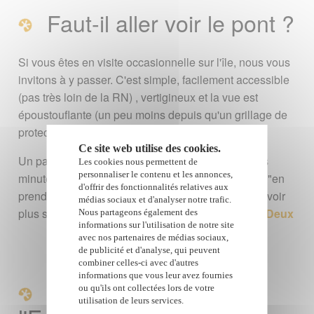
Faut-il aller voir le pont ?
Si vous êtes en visite occasionnelle sur l'île, nous vous
invitons à y passer. C'est simple, facilement accessible
(pas très loin de la RN) , vertigineux et la vue est
époustouflante (un peu moins depuis qu'un grillage de
protection a été installé).
Ce site web utilise des cookies.
Un parking se situe du côté sud du pont. Quelques
Les cookies nous permettent de
personnaliser le contenu et les annonces,
minutes de marche sur le trottoir permettent d'aller "en
d'offrir des fonctionnalités relatives aux
prendre plein la vue". Soyez prudents ! Pour en savoir
médias sociaux et d'analyser notre trafic.
plus sur la situation, consultez la
carte de l'Entre-Deux
Nous partageons également des
informations sur l'utilisation de notre site
avec nos partenaires de médias sociaux,
de publicité et d'analyse, qui peuvent
combiner celles-ci avec d'autres
informations que vous leur avez fournies
Photos du pont de
ou qu'ils ont collectées lors de votre
utilisation de leurs services.