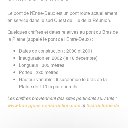
Faut-il aller voir le pont ?
Le pont de l'Entre-Deux est un pont route actuellement
en service dans le sud Ouest de l'île de la Réunion.
Photos du pont de l'Entre Deux
Quelques chiffres et dates relatives au pont du Bras de
Page créée le 15 décembre 2011.
la Plaine (appelé le pont de l'Entre-Deux) :
Dernière mise à jour le 25 avril 2014
Dates de construction : 2000 et 2001
Vous êtes ici :
Accueil
/
Ile de la Reunion
Inauguration en 2002 (le 18 décembre)
/
Visiter la Réunion par ses communes
/
Longueur : 305 mètres
Entre-Deux
/
Pont de l'Entre Deux
Portée : 280 mètres
Hauteur variable : il surplombe le bras de la
Signaler une erreur ou Proposer une
Plaine de 110 m par endroits.
amélioration
Les chiffres proviennent des sites pertinents suivants :
www.bouygues-construction.com
et
fr.structurae.de