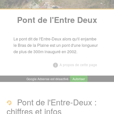
Pont de l'Entre Deux
Le pont dit de l'Entre-Deux alors qu'il enjambe
le Bras de la Plaine est un pont d'une longueur
de plus de 300m inauguré en 2002.
A propos de cette page
Google Adsense est désactivé.
Autoriser
╳
Pont de l'Entre Deux
Pont de l'Entre-Deux :
Pont de l'Entre-Deux : chiffres et infos
chiffres et infos