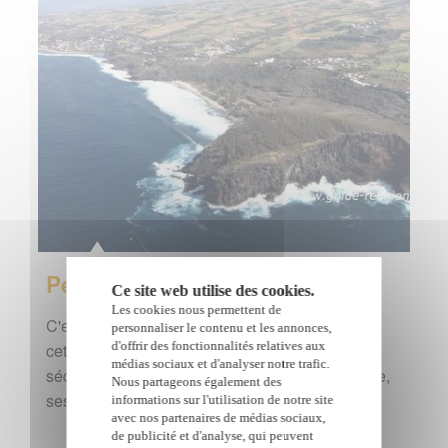
Petite-Ile
Ce site web utilise des cookies.
Les cookies nous permettent de
C'est une vraie petite île qui a donné son nom à
personnaliser le contenu et les annonces,
d'offrir des fonctionnalités relatives aux
cette commune plutôt discrète mais qui sait
médias sociaux et d'analyser notre trafic.
séduire notamment avec le site de Grande Anse,
Nous partageons également des
ses Hauts…
informations sur l'utilisation de notre site
avec nos partenaires de médias sociaux,
de publicité et d'analyse, qui peuvent