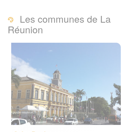
Visiter la Réunion par ses
communes
Les communes de La
Réunion
Les communes de La Réunion
Informations
A voir également
Page créée le 26 mars 2011. Dernière
mise à jour le 09 février 2019
Vous êtes ici :
Accueil
/
Ile de la Reunion
/
Visiter la Réunion par ses communes
Signaler une erreur ou Proposer une
amélioration