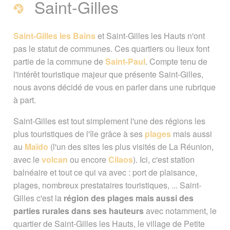
Saint-Gilles
Saint-Gilles
Saint-Gilles les Bains
et Saint-Gilles les Hauts n'ont
pas le statut de communes. Ces quartiers ou lieux font
Carte / Plan de Saint-Gilles
partie de la commune de
Saint-Paul
. Compte tenu de
l'intérêt touristique majeur que présente Saint-Gilles,
A voir, à faire à Saint-Gilles
nous avons décidé de vous en parler dans une rubrique
à part.
Visiter Saint-Gilles
Saint-Gilles est tout simplement l'une des régions les
plus touristiques de l'île grâce à ses
plages
mais aussi
Saint-Gilles en Pratique
au
Maïdo
(l'un des sites les plus visités de La Réunion,
avec le
volcan
ou encore
Cilaos
). Ici, c'est station
Plus de services pratiques
balnéaire et tout ce qui va avec : port de plaisance,
plages, nombreux prestataires touristiques, ... Saint-
Gilles c'est la
région des plages mais aussi des
Les plus
Les moins
parties rurales dans ses hauteurs
avec notamment, le
quartier de Saint-Gilles les Hauts, le village de Petite
A voir également