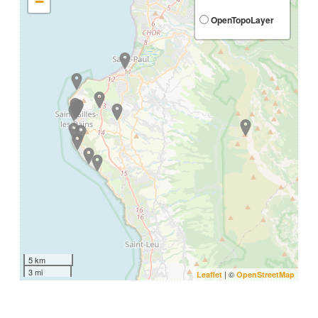
−
OpenTopoLayer
5 km
3 mi
| ©
Leaflet
OpenStreetMap