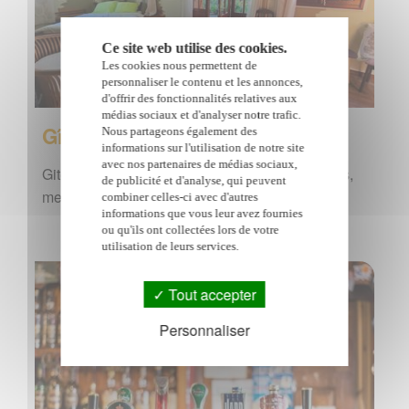
Ce site web utilise des cookies.
Les cookies nous permettent de
personnaliser le contenu et les annonces,
d'offrir des fonctionnalités relatives aux
médias sociaux et d'analyser notre trafic.
Gîtes, chambres d'hôtes
Nous partageons également des
informations sur l'utilisation de notre site
avec nos partenaires de médias sociaux,
Gites, chambres d'hôtes, locations saisonnières,
de publicité et d'analyse, qui peuvent
meublés de tourisme à l'île de la Réunion
combiner celles-ci avec d'autres
informations que vous leur avez fournies
ou qu'ils ont collectées lors de votre
utilisation de leurs services.
Tout accepter
Personnaliser