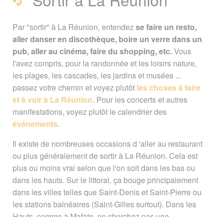
discothèques
Par "sortir" à La Réunion, entendez
se faire un resto,
Sortir à La Réunion
aller danser en discothèque, boire un verre dans un
pub, aller au cinéma, faire du shopping, etc.
Vous
Le guide des sorties
l'avez compris, pour la randonnée et les loisirs nature,
les plages, les cascades, les jardins et musées ...
A voir également
passez votre chemin et voyez plutôt
les choses à faire
et à voir à La Réunion
. Pour les concerts et autres
manifestations, voyez plutôt le calendrier des
Page créée le 06 juillet 2010. Dernière
événements
.
mise à jour le 14 septembre 2018
Il existe de nombreuses occasions d 'aller au restaurant
Vous êtes ici :
Accueil
/
Guide Tourisme
/
ou plus généralement de sortir à La Réunion. Cela est
Restaurants, pubs, discothèques, ...
plus ou moins vrai selon que l'on soit dans les bas ou
Signaler une erreur ou Proposer une
dans les hauts. Sur le littoral, ça bouge principalement
amélioration
dans les villes telles que Saint-Denis et Saint-Pierre ou
les stations balnéaires (Saint-Gilles surtout). Dans les
Hauts, comme à Mafate, ne cherchez pas une