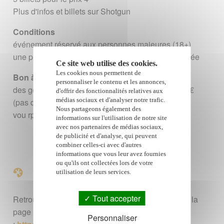
Plus d'infos et billets sur Shotgun
Conditions
événement réservé aux personnes majeures (18+)
une pièce di'dentité pourrra être demandée à l'entrée
Ce site web utilise des cookies.
Les cookies nous permettent de
Bon à savoir
personnaliser le contenu et les annonces,
des gobelets seron proposé sur place au prix de 1€
d'offrir des fonctionnalités relatives aux
médias sociaux et d'analyser notre trafic.
(pas de consigne)
Nous partageons également des
vou rpouvez apporter le votre !
informations sur l'utilisation de notre site
avec nos partenaires de médias sociaux,
de publicité et d'analyse, qui peuvent
combiner celles-ci avec d'autres
informations que vous leur avez fournies
Plus d'infos
ou qu'ils ont collectées lors de votre
utilisation de leurs services.
Tout accepter
Retrouvez les tarifs, la billetterie et plus d'infos sur la
page Facebook officielle de Pure Music Festival
Personnaliser