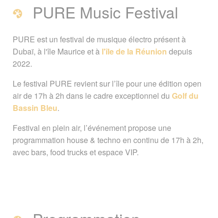
électro à La Réunion
PURE Music Festival
PURE Music Festival
PURE est un festival de musique électro présent à
Dubaï, à l'île Maurice et à
l'île de la Réunion
depuis
Programmation
2022.
Le festival PURE revient sur l’île pour une édition open
Le festival PURE en pratique
air de 17h à 2h dans le cadre exceptionnel du
Golf du
Bassin Bleu
.
Plus d'infos
A voir également
Festival en plein air, l’événement propose une
Page créée le 12 décembre 2022.
programmation house & techno en continu de 17h à 2h,
Dernière mise à jour le 04 mars 2026
avec bars, food trucks et espace VIP.
Vous êtes ici :
Accueil
/
Evénements
/
PURE - Festival de musique électro
Signaler une erreur ou Proposer une
amélioration