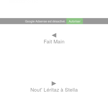
Google Adsense est désactivé.
Autoriser
◄
Fait Main
►
Nout' Léritaz à Stella