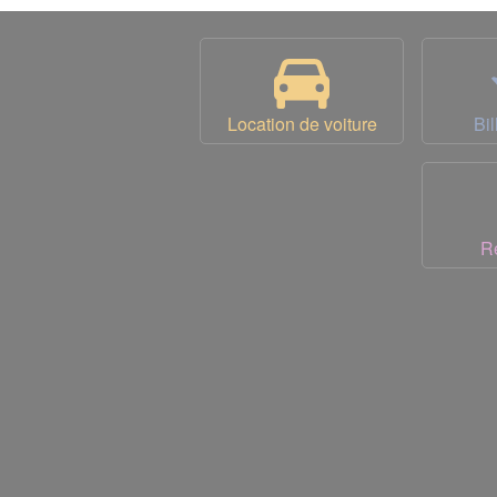
Location de voiture
Bil
R