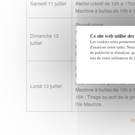
Samedi 11 juillet
Atelier créatif de 10h à 17h
Machine à bulles de 10h à
PhotoKabine
Stand maquillage spécial 
Dimanche 12
Ce site web utilise des
Jeux d'échecs géant de 10
Les cookies nous permettent
juillet
Machine à bulles de 10h à
d'analyser notre trafic. Nou
de publicité et d'analyse, q
Fanfare musicale de 15h à
lors de votre utilisation de 
Stand maquillage spécial 
Distribution de ballons de 
Jeux d'échecs géant de 10
Lundi 13 juillet
Machine à bulles de 10h à
16h : Tirage au sort de la g
l'île Maurice.
Vo