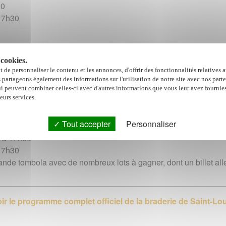
30
 17h30
Coupe du Monde de 10h à 17h30
 cookies.
h à 17h30
 de personnaliser le contenu et les annonces, d'offrir des fonctionnalités relatives 
 17h30
s partageons également des informations sur l'utilisation de notre site avec nos part
ui peuvent combiner celles-ci avec d'autres informations que vous leur avez fournies
 16h30
leurs services.
Coupe du Monde de 10h à 17h30
Tout accepter
Personnaliser
10h à 17h30
h à 17h30
 17h30
rande tombola avec de nombreux lots à gagner, dont un billet al
ir le programme complet officiel de la braderie de Saint-Lo