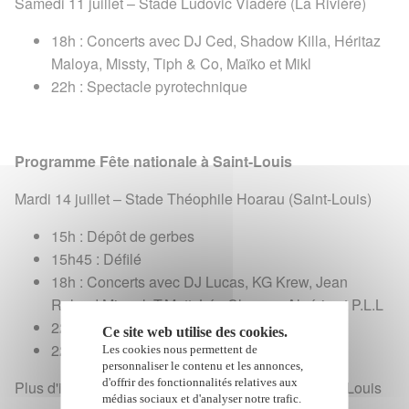
Samedi 11 juillet – Stade Ludovic Viadère (La Rivière)
18h : Concerts avec DJ Ced, Shadow Killa, Héritaz
Maloya, Missty, Tiph & Co, Maïko et Mikl
22h : Spectacle pyrotechnique
Programme Fête nationale à Saint-Louis
Mardi 14 juillet – Stade Théophile Hoarau (Saint-Louis)
15h : Dépôt de gerbes
15h45 : Défilé
18h : Concerts avec DJ Lucas, KG Krew, Jean
Roland Miquel, T.Matt, Léa Churros, Algéric et P.L.L
22h30 : Feux d'artifice
Ce site web utilise des cookies.
22h50 : Show Mix DJ
Les cookies nous permettent de
personnaliser le contenu et les annonces,
d'offrir des fonctionnalités relatives aux
Plus d'infos / sources : voir l'affiche – Ville de Saint-Louis
médias sociaux et d'analyser notre trafic.