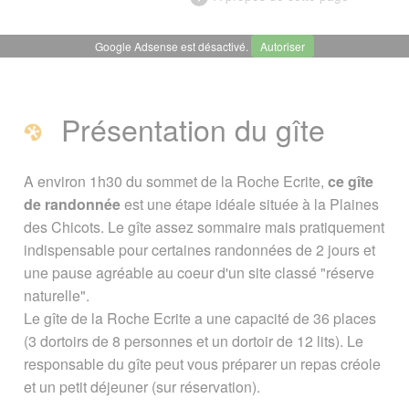
Google Adsense est désactivé.
Autoriser
╳
Gîte de la Roche Ecrite (Plaine
des Chicots)
Présentation du gîte
Présentation du gîte
A environ 1h30 du sommet de la Roche Ecrite,
ce gîte
de randonnée
est une étape idéale située à la Plaines
Coordonnées / réservation
des Chicots. Le gîte assez sommaire mais pratiquement
indispensable pour certaines randonnées de 2 jours et
Poursuivre avec
une pause agréable au coeur d'un site classé "réserve
naturelle".
Le gîte de la Roche Ecrite a une capacité de 36 places
Page créée le 17 janvier 2010. Dernière
(3 dortoirs de 8 personnes et un dortoir de 12 lits). Le
mise à jour le 07 novembre 2018
responsable du gîte peut vous préparer un repas créole
Vous êtes ici :
Accueil
/
Guide Tourisme
/
et un petit déjeuner (sur réservation).
Hébergement à La Réunion
/
Gîtes,