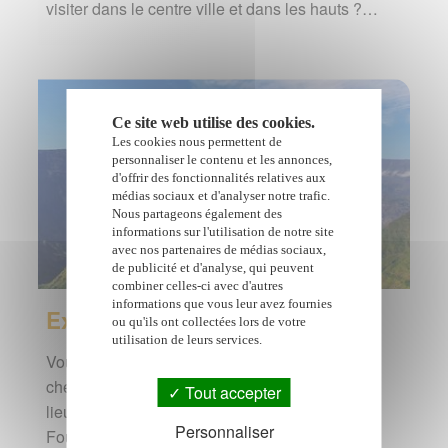
visiter dans le centre ville et dans les hauts ?…
Ce site web utilise des cookies.
Les cookies nous permettent de
personnaliser le contenu et les annonces,
d'offrir des fonctionnalités relatives aux
médias sociaux et d'analyser notre trafic.
Nous partageons également des
informations sur l'utilisation de notre site
avec nos partenaires de médias sociaux,
de publicité et d'analyse, qui peuvent
combiner celles-ci avec d'autres
informations que vous leur avez fournies
Explorer La Réunion
ou qu'ils ont collectées lors de votre
utilisation de leurs services.
Vous préparez un séjour à La Réunion ou vous
cherchez des idées de visite ? Découvrez les
Tout accepter
lieux incontournables de l'île : Piton de la
Personnaliser
Fournaise,…