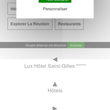
Personnaliser
Hébergement à La Réunion
Plages
Explorer La Réunion
Restaurants
Google Adsense est désactivé.
Autoriser
◄
Lux Hôtel Saint-Gilles *****
▲
Hôtels
►