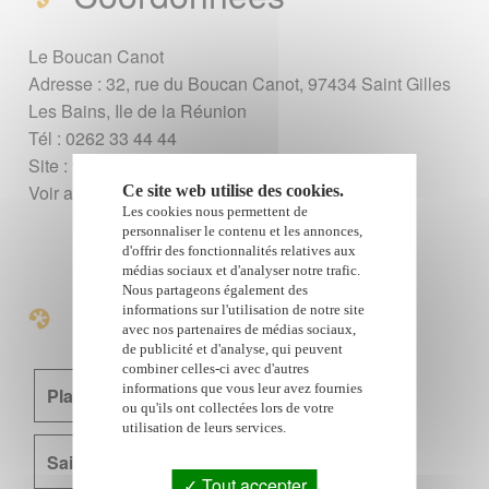
Le Boucan Canot
Adresse : 32, rue du Boucan Canot, 97434 Saint Gilles
Les Bains, Ile de la Réunion
Tél : 0262 33 44 44
Site :
www.boucancanot.com
Voir aussi l'hôtel sur
Booking
et sur
Agoda
Ce site web utilise des cookies.
Les cookies nous permettent de
personnaliser le contenu et les annonces,
d'offrir des fonctionnalités relatives aux
médias sociaux et d'analyser notre trafic.
Nous partageons également des
A voir également
informations sur l'utilisation de notre site
avec nos partenaires de médias sociaux,
de publicité et d'analyse, qui peuvent
combiner celles-ci avec d'autres
informations que vous leur avez fournies
Plage de Boucan Canot
ou qu'ils ont collectées lors de votre
utilisation de leurs services.
Saint Gilles les Bains
Hôtels
Tout accepter