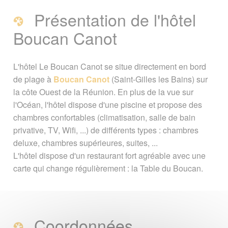
Saint-Gilles les Bains
Présentation de l'hôtel
Boucan Canot
Présentation de l'hôtel Boucan Canot
L'hôtel Le Boucan Canot se situe directement en bord
Coordonnées
A voir également
de plage à
Boucan Canot
(Saint-Gilles les Bains) sur
la côte Ouest de la Réunion. En plus de la vue sur
Page créée le 14 août 2011. Dernière
l'Océan, l'hôtel dispose d'une piscine et propose des
mise à jour le 08 janvier 2023
chambres confortables (climatisation, salle de bain
Vous êtes ici :
Accueil
/
Guide Tourisme
/
privative, TV, Wifi, ...) de différents types : chambres
Hébergement à La Réunion
/
Hôtels
/
Le
deluxe, chambres supérieures, suites, ...
Boucan Canot ****
L'hôtel dispose d'un restaurant fort agréable avec une
carte qui change régulièrement : la Table du Boucan.
Signaler une erreur ou Proposer une
amélioration
Coordonnées