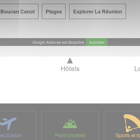
 Boucan Canot
Plages
Explorer La Réunion
Google Adsense est désactivé.
Autoriser
▲
Hôtels
L
let d'avion
Point d'intérêt
Sports et lo