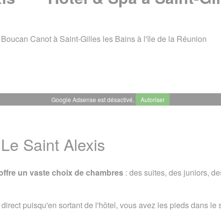
e Boucan Canot à Saint-Gilles les Bains à l'île de la Réunion
Google Adsense est désactivé.
Autoriser
 Hôtel & Spa à Saint-Gilles-les-Bains
 Le Saint Alexis
Le Saint Alexis
Coordonnées
A voir également
 2010. Dernière mise à jour le 08 janvier 2023
s offre un vaste choix de chambres
: des suites, des juniors, 
uide Tourisme
/
Hébergement à La Réunion
/
Hôtels
/
Le Saint-
t direct puisqu'en sortant de l'hôtel, vous avez les pieds dans le 
Signaler une erreur o