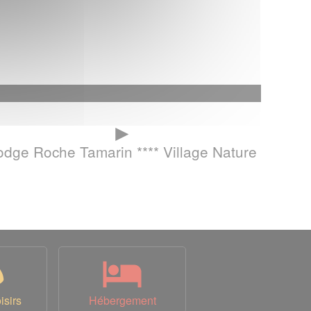
►
odge Roche Tamarin **** Village Nature
isirs
Hébergement