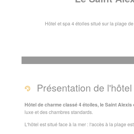
Hôtel et spa 4 étoiles situé sur la plage d
Le Saint Alexis ****
Présentation de l'hôtel
Présentation de l'hôtel 
Page créée le 17 janvier
Hôtel de charme classé 4 étoiles, le Saint Alexi
luxe et des chambres standards.
Vous êtes ici :
Accueil
/
G
L'hôtel est situé face à la mer : l'accès à la plage es