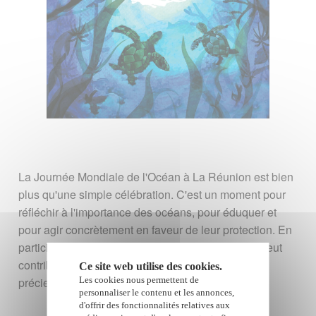
La Journée Mondiale de l'Océan à La Réunion est bien
plus qu'une simple célébration. C'est un moment pour
réfléchir à l'importance des océans, pour éduquer et
pour agir concrètement en faveur de leur protection. En
participant à cette journée, chaque Réunionnais peut
contribuer à la préservation de cet héritage naturel
Ce site web utilise des cookies.
précieux pour les générations futures.
Les cookies nous permettent de
personnaliser le contenu et les annonces,
d'offrir des fonctionnalités relatives aux