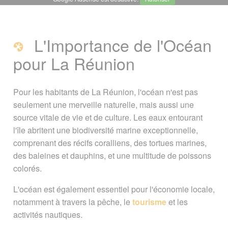
╳
Journée Mondiale de l'Océan
L'Importance de l'Océan
L'Importance de l'Océan pour La
pour La Réunion
Réunion
Pour les habitants de La Réunion, l'océan n'est pas
Activités et Initiatives Locales
seulement une merveille naturelle, mais aussi une
source vitale de vie et de culture. Les eaux entourant
Poursuivre avec ...
l'île abritent une biodiversité marine exceptionnelle,
comprenant des récifs coralliens, des tortues marines,
Page créée le 08 juin 2024.
des baleines et dauphins, et une multitude de poissons
colorés.
Vous êtes ici :
Accueil
/
Evénements
/
Journée Mondiale de l'Océan
L'océan est également essentiel pour l'économie locale,
notamment à travers la pêche, le
tourisme
et les
Signaler une erreur ou Proposer une
activités nautiques.
amélioration