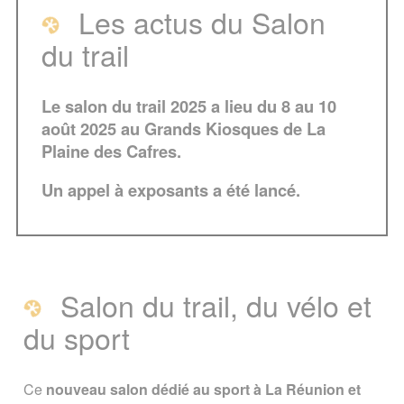
Les actus du Salon
du trail
Les actus du Salon du trail
Salon du trail, du vélo et du sport
Le salon du trail 2025 a lieu du 8 au 10
août 2025 au Grands Kiosques de La
Programme
En pratique
Plaine des Cafres.
Un appel à exposants a été lancé.
Plus d'infos
A voir également
Page créée le 15 mai 2023. Dernière
mise à jour le 08 août 2025
Salon du trail, du vélo et
Vous êtes ici :
Accueil
/
Evénements
/
du sport
Salon du trail, du vélo et du Sport à La
Réunion
Ce
nouveau salon dédié au sport à La Réunion et
Signaler une erreur ou Proposer une