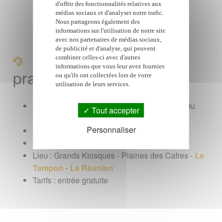
d'offrir des fonctionnalités relatives aux
médias sociaux et d'analyser notre trafic.
Nous partageons également des
informations sur l'utilisation de notre site
avec nos partenaires de médias sociaux,
de publicité et d'analyse, qui peuvent
Le salon du trail en
combiner celles-ci avec d'autres
informations que vous leur avez fournies
pratique
ou qu'ils ont collectées lors de votre
utilisation de leurs services.
Evenement : 3ème édition du salon du trail, du
Tout accepter
vélo et du sport de l'Océan Indien
Personnaliser
Dates : du 8 au 10 août 2025
Horaires :
voir le programme
Lieu : Grands Kiosques - Plaines des Cafres -
Le
Tampon
-
La Réunion
Tarifs : entrée gratuite