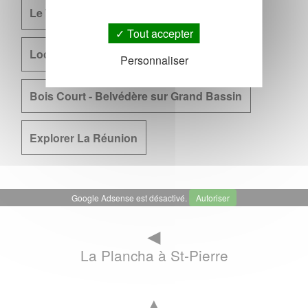
Le Tampon
Gîtes, chambres d'hôtes
Tout accepter
Location de voiture
Personnaliser
Bois Court - Belvédère sur Grand Bassin
Explorer La Réunion
Google Adsense est désactivé.
Autoriser
◄
La Plancha à St-Pierre
▲