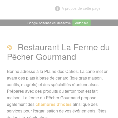
A propos de cette page
Google Adsense est désactivé.
Autoriser
╳
Auberge La Ferme du Pêcher
Gourmand, Plaine des cafres
Restaurant La Ferme du
Pêcher Gourmand
Restaurant La Ferme du Pêcher
Gourmand
Bonne adresse à la Plaine des Cafres. La carte met en
avant des plats à base de canard (foie gras maison,
Contact / Réservation
confits, magrets) et des spécialités réunionnaises.
Préparés avec des produits du terroir, tout est fait
A voir également
maison. La ferme du Pêcher Gourmand propose
également des
chambres d'hôtes
ainsi que des
Page créée le 23 janvier 2010. Dernière
services pour l'organisation de vos événements, fêtes
mise à jour le 06 juin 2026
de famille, séminaires, ...