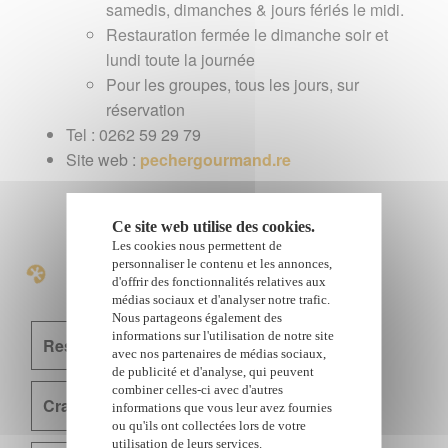
samedis, dimanches & jours fériés le midi.
Restauration fermée le dimanche soir et
lundi toute la journée
Pour les groupes, tous les jours, sur
réservation
Tel : 0262 59 29 79
Site web :
pechergourmand.re
Ce site web utilise des cookies.
Les cookies nous permettent de
A voir également
personnaliser le contenu et les annonces,
d'offrir des fonctionnalités relatives aux
médias sociaux et d'analyser notre trafic.
Nous partageons également des
informations sur l'utilisation de notre site
Restaurants
avec nos partenaires de médias sociaux,
de publicité et d'analyse, qui peuvent
combiner celles-ci avec d'autres
Cratère Dolomieu - Piton de la Fournaise
informations que vous leur avez fournies
ou qu'ils ont collectées lors de votre
utilisation de leurs services.