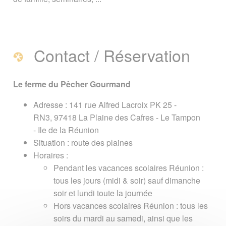
Vous êtes ici :
Accueil
/
Guide Tourisme
/
Restaurants, pubs, discothèques, ...
/
Restaurants
/
La Ferme du Pêcher
Contact / Réservation
Gourmand - Plaine des Cafres
Signaler une erreur ou Proposer une
Le ferme du Pêcher Gourmand
amélioration
Adresse : 141 rue Alfred Lacroix PK 25 -
RN3, 97418 La Plaine des Cafres - Le Tampon
- Ile de la Réunion
Situation : route des plaines
Horaires :
Pendant les vacances scolaires Réunion :
tous les jours (midi & soir) sauf dimanche
soir et lundi toute la journée
Hors vacances scolaires Réunion : tous les
soirs du mardi au samedi, ainsi que les