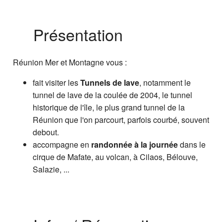
╳
Reunionmeretmontagne.com -
Présentation
randonnée accompagnée et
tunnel de lave
Réunion Mer et Montagne vous :
Présentation
Infos / Réservation
fait visiter les
Tunnels de lave
, notamment le
tunnel de lave de la coulée de 2004, le tunnel
A voir également
historique de l'île, le plus grand tunnel de la
Réunion que l'on parcourt, parfois courbé, souvent
debout.
Page créée le 03 juillet 2019. Dernière
accompagne en
randonnée à la journée
dans le
mise à jour le 03 juillet 2019
cirque de Mafate, au volcan, à Cilaos, Bélouve,
Vous êtes ici :
Accueil
/
Guide Tourisme
/
Salazie, ...
Activités et loisirs
/
Prestataires d'activités
& guides touristiques
/
Reunion Mer et
Montagne