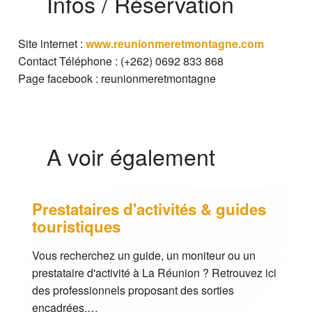
Infos / Réservation
Signaler une erreur ou Proposer une
amélioration
Site internet :
www.reunionmeretmontagne.com
Contact Téléphone : (+262) 0692 833 868
Page facebook : reunionmeretmontagne
A voir également
Prestataires d'activités & guides
touristiques
Vous recherchez un guide, un moniteur ou un
prestataire d'activité à La Réunion ? Retrouvez ici
des professionnels proposant des sorties
encadrées,…