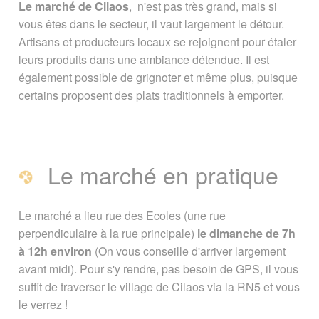
Le marché de Cilaos
, n'est pas très grand, mais si
Le marché en pratique
Photos
vous êtes dans le secteur, il vaut largement le détour.
Artisans et producteurs locaux se rejoignent pour étaler
A proximité du marché de Cilaos
leurs produits dans une ambiance détendue. Il est
également possible de grignoter et même plus, puisque
Page créée le 25 août 2014. Dernière
certains proposent des plats traditionnels à emporter.
mise à jour le 02 mars 2018
Vous êtes ici :
Accueil
/
Guide Tourisme
/
Explorer La Réunion
/
Marchés
/
Marché
Le marché en pratique
à Cilaos
Signaler une erreur ou Proposer une
Le marché a lieu rue des Ecoles (une rue
amélioration
perpendiculaire à la rue principale)
le dimanche de 7h
à 12h environ
(On vous conseille d'arriver largement
avant midi). Pour s'y rendre, pas besoin de GPS, il vous
suffit de traverser le village de Cilaos via la RN5 et vous
le verrez !