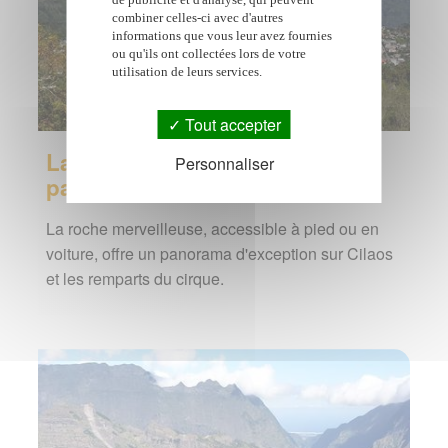
combiner celles-ci avec d'autres
informations que vous leur avez fournies
ou qu'ils ont collectées lors de votre
utilisation de leurs services.
Tout accepter
La Roche Merveilleuse :
Personnaliser
panorama sur Cilaos
La roche merveilleuse, accessible à pied ou en
voiture, offre un panorama d'exception sur Cilaos
et les remparts du cirque.