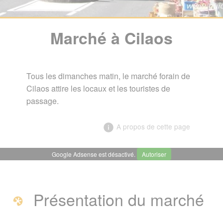
Marché à Cilaos
Tous les dimanches matin, le marché forain de
Cilaos attire les locaux et les touristes de
passage.
A propos de cette page
Google Adsense est désactivé.
Autoriser
╳
Marché à Cilaos
Présentation du marché
Présentation du marché