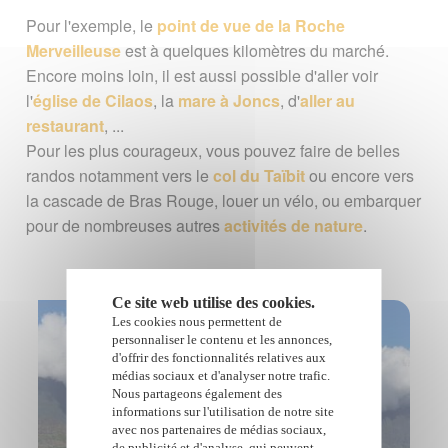
Pour l'exemple, le
point de vue de la Roche
Merveilleuse
est à quelques kilomètres du marché.
Encore moins loin, il est aussi possible d'aller voir
l'
église de Cilaos
, la
mare à Joncs
, d'
aller au
restaurant
, ...
Pour les plus courageux, vous pouvez faire de belles
randos notamment vers le
col du Taïbit
ou encore vers
la cascade de Bras Rouge, louer un vélo, ou embarquer
pour de nombreuses autres
activités de nature
.
Ce site web utilise des cookies.
Les cookies nous permettent de
personnaliser le contenu et les annonces,
d'offrir des fonctionnalités relatives aux
médias sociaux et d'analyser notre trafic.
Nous partageons également des
informations sur l'utilisation de notre site
avec nos partenaires de médias sociaux,
de publicité et d'analyse, qui peuvent