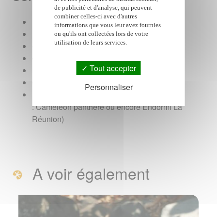
de publicité et d'analyse, qui peuvent
combiner celles-ci avec d'autres
Règne : Animalia
informations que vous leur avez fournies
Embranchement : Chordata
ou qu'ils ont collectées lors de votre
utilisation de leurs services.
Classe : Reptilia
Ordre : Squamata
Tout accepter
Famille : Chamaeleonidae
Genre : Furcifer
Personnaliser
Espèce : Furcifer pardalis (Nom vernaculaire
: Caméléon panthère ou encore Endormi La
Réunion)
A voir également