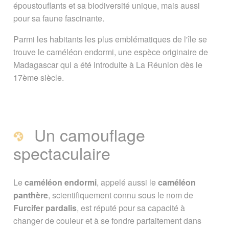
époustouflants et sa biodiversité unique, mais aussi
pour sa faune fascinante.
Photos
Parmi les habitants les plus emblématiques de l'île se
Où peut-on observer des endormis ?
trouve le caméléon endormi, une espèce originaire de
Madagascar qui a été introduite à La Réunion dès le
17ème siècle.
L'endormi de La Réunion : une
espèce protégée
Classification scientifique
Un camouflage
spectaculaire
A voir également
Page créée le 15 avril 2024. Dernière
Le
caméléon endormi
, appelé aussi le
caméléon
mise à jour le 30 août 2025
panthère
, scientifiquement connu sous le nom de
Furcifer pardalis
, est réputé pour sa capacité à
Vous êtes ici :
Accueil
/
Ile de la Reunion
changer de couleur et à se fondre parfaitement dans
/
Caméléon Endormi