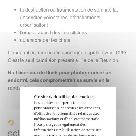
la destruction ou fragmentation de son habitat
(incendies volontaires, défrichements,
urbanisation),
l'emploi abusif des insecticides
ou encore par les chats
L'endormi est une espèce protégée depuis février 1989.
C'est le seul caméléon présent à l'île de la Réunion.
N'utiliser pas de flash pour photographier un
endormi, cela compromettrait sa survie en le
rendant aveugle.
Ce site web utilise des cookies.
Les cookies nous permettent de
personnaliser le contenu et les annonces,
d'offrir des fonctionnalités relatives aux
Classification
médias sociaux et d'analyser notre trafic.
Nous partageons également des
scientifique
informations sur l'utilisation de notre site
avec nos partenaires de médias sociaux,