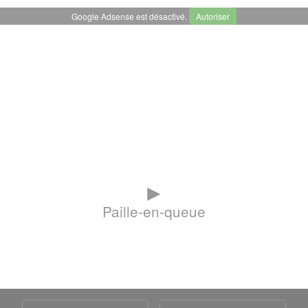
Google Adsense est désactivé.
Autoriser
►
Paille-en-queue