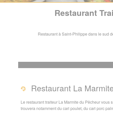
Restaurant Tra
Restaurant à Saint-Philippe dans le sud d
Restaurant Traiteu
Restaurant La Marmite
Restaurant La Marmite
Page créée le 23 janvier
Le restaurant traiteur La Marmite du Pêcheur vous 
trouvera notamment du cari poulet, du cari porc palmi
Vous êtes ici :
Accueil
/
G