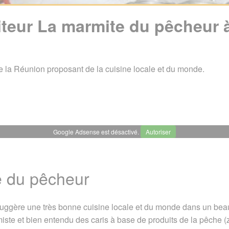
iteur La marmite du pêcheur à
e la Réunion proposant de la cuisine locale et du monde.
Google Adsense est désactivé.
Autoriser
r La marmite du pêcheur à Saint-Philippe
 du pêcheur
 du pêcheur
Contact / Réservation
A voir également
 2010. Dernière mise à jour le 18 janvier 2023
suggère une très bonne cuisine locale et du monde dans un beau
ste et bien entendu des caris à base de produits de la pêche (zo
uide Tourisme
/
Restaurants, pubs, discothèques, ...
/
Restaura