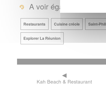
A voir également
Restaurants
Cuisine créole
Saint-Phi
Explorer La Réunion
◄
Kah Beach & Restaurant