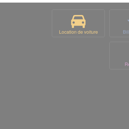
Location de voiture
Bil
R