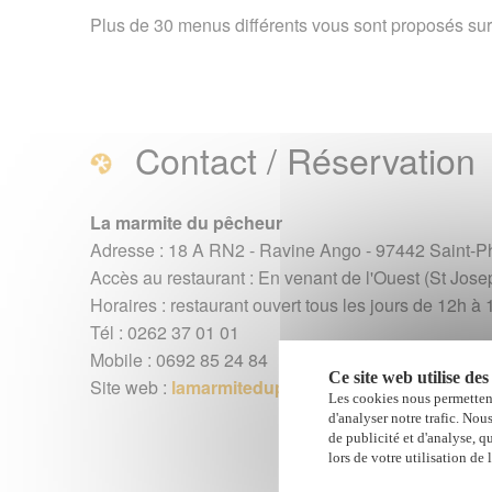
pêcheur à St-Philippe
Plus de 30 menus différents vous sont proposés sur 
Contact / Réservation
La marmite du pêcheur
Adresse : 18 A RN2 - Ravine Ango - 97442 Saint-Phi
Accès au restaurant : En venant de l'Ouest (St Josep
Horaires : restaurant ouvert tous les jours de 12h à 
Tél : 0262 37 01 01
Mobile : 0692 85 24 84
Ce site web utilise des
Site web :
lamarmitedupecheur.re
Les cookies nous permettent
d'analyser notre trafic. Nou
de publicité et d'analyse, q
lors de votre utilisation de 