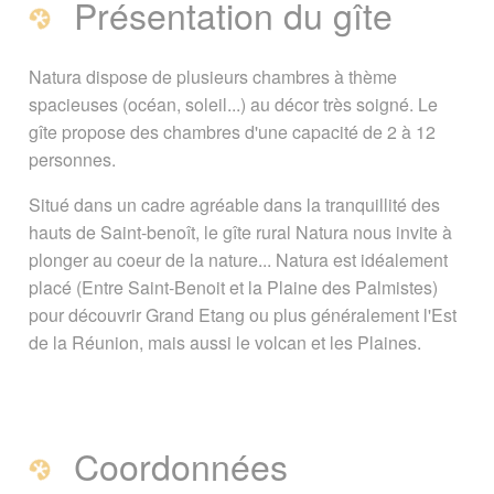
Présentation du gîte
Présentation du gîte
Coordonnées
Natura dispose de plusieurs chambres à thème
A voir, à faire à proximité du Gîte le
spacieuses (océan, soleil...) au décor très soigné. Le
Natura
gîte propose des chambres d'une capacité de 2 à 12
personnes.
Page créée le 17 janvier 2010. Dernière
Situé dans un cadre agréable dans la tranquillité des
mise à jour le 19 novembre 2018
hauts de Saint-benoît, le gîte rural Natura nous invite à
Vous êtes ici :
Accueil
/
Guide Tourisme
/
plonger au coeur de la nature... Natura est idéalement
Hébergement à La Réunion
/
Gîtes,
placé (Entre Saint-Benoit et la Plaine des Palmistes)
chambres d'hôtes
/
Gîte Rural Natura
pour découvrir Grand Etang ou plus généralement l'Est
de la Réunion, mais aussi le volcan et les Plaines.
Signaler une erreur ou Proposer une
amélioration
Coordonnées