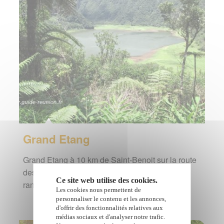
Grand Etang
Grand Etang à 10 km de Saint-Benoit sur la route
des plaines à l'île de la Réunion : présentation,
Ce site web utilise des cookies.
randonnée, accès au site et galerie photos
Les cookies nous permettent de
personnaliser le contenu et les annonces,
d'offrir des fonctionnalités relatives aux
médias sociaux et d'analyser notre trafic.