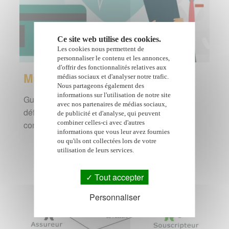
Ce site web utilise des cookies.
Les cookies nous permettent de
personnaliser le contenu et les annonces,
d'offrir des fonctionnalités relatives aux
Mutuelle
médias sociaux et d'analyser notre trafic.
Nous partageons également des
informations sur l'utilisation de notre site
Guide de la mutuelle ou assurance santé :
avec nos partenaires de médias sociaux,
définition de la mutuelle, pourquoi s'engager,
de publicité et d'analyse, qui peuvent
combiner celles-ci avec d'autres
comment choisir sa mutuelle à la Réunion, ...
informations que vous leur avez fournies
ou qu'ils ont collectées lors de votre
utilisation de leurs services.
Tout accepter
Personnaliser