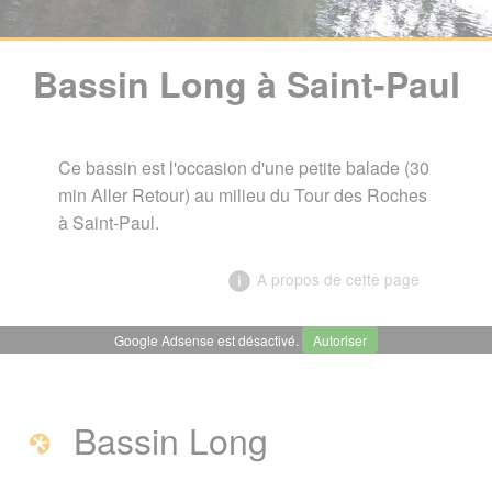
Bassin Long à Saint-Paul
Ce bassin est l'occasion d'une petite balade (30
min Aller Retour) au milieu du Tour des Roches
à Saint-Paul.
A propos de cette page
Google Adsense est désactivé.
Autoriser
╳
Bassin Long à Saint-Paul
Bassin Long
Bassin Long
Photos