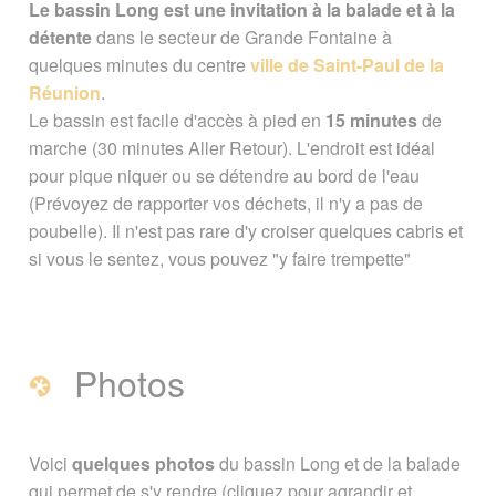
Le bassin Long est une invitation à la balade et à la
Accès et situation
Carte
détente
dans le secteur de Grande Fontaine à
quelques minutes du centre
ville de Saint-Paul de la
En lien avec Bassin Long
Réunion
.
Le bassin est facile d'accès à pied en
15 minutes
de
Page créée le 06 octobre 2013. Dernière
marche (30 minutes Aller Retour). L'endroit est idéal
mise à jour le 24 février 2018
pour pique niquer ou se détendre au bord de l'eau
(Prévoyez de rapporter vos déchets, il n'y a pas de
Vous êtes ici :
Accueil
/
Guide Tourisme
/
poubelle). Il n'est pas rare d'y croiser quelques cabris et
Explorer La Réunion
/
Cascades et
si vous le sentez, vous pouvez "y faire trempette"
bassins
/
Bassin Long (Saint-Paul)
Signaler une erreur ou Proposer une
amélioration
Photos
Voici
quelques photos
du bassin Long et de la balade
qui permet de s'y rendre (cliquez pour agrandir et