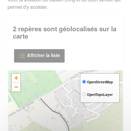
permet d'y accéder.
2
repères sont géolocalisés sur la
carte
Afficher la liste
+
OpenStreetMap
−
OpenTopoLayer