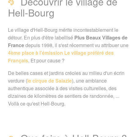
Découvrir le village de
Hell-Bourg
Hell-Bourg
Que faire à Hell-Bourg ?
Le village d'Hell-Bourg mérite incontestablement le
détour. En plus d'être labellisé
Plus Beaux Villages de
Que voir à Hell-Bourg ?
France
depuis 1998, il s'est récemment vu attribuer une
4ème place à l'émission Le village préféré des
Les randonnées autour d'Hell-Bourg
Français
. Et pour cause ?
De belles cases et jardins créoles au milieu d'un écrin
Où dormir à Hell-Bourg
verdure (
le cirque de Salazie
), une ambiance
authentique associée à des visites culturelles, des
Infos pratiques
Pour aller plus loin
dizaines de kilomètres de sentiers de randonnée, ...
Voilà ce qu'est Hell-Bourg.
Page créée le 20 juin 2018. Dernière
mise à jour le 30 mars 2026
Vous êtes ici :
Accueil
/
Ile de la Reunion
/
Visiter la Réunion par ses communes
/