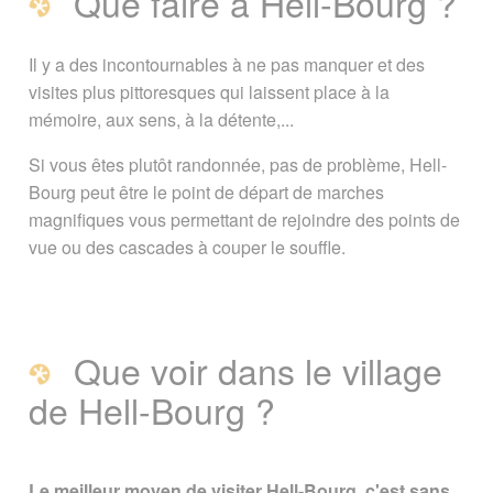
Que faire à Hell-Bourg ?
Cirque de Salazie
/
Hell-Bourg
Il y a des incontournables à ne pas manquer et des
Signaler une erreur ou Proposer une
visites plus pittoresques qui laissent place à la
amélioration
mémoire, aux sens, à la détente,...
Si vous êtes plutôt randonnée, pas de problème, Hell-
Bourg peut être le point de départ de marches
magnifiques vous permettant de rejoindre des points de
vue ou des cascades à couper le souffle.
Que voir dans le village
de Hell-Bourg ?
Le meilleur moyen de visiter Hell-Bourg, c'est sans