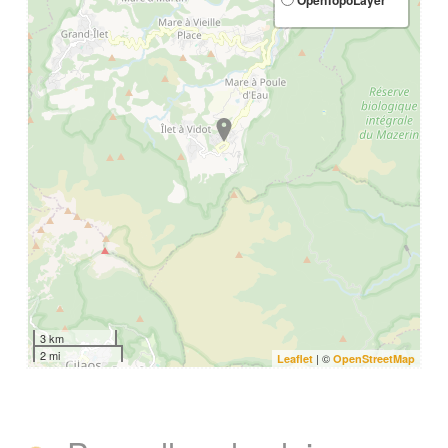
OpenTopoLayer
3 km
2 mi
| ©
Leaflet
OpenStreetMap