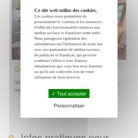
Ce site web utilise des cookies.
Les cookies nous permettent de
personnaliser le contenu et les annonces,
d'offrir des fonctionnalités relatives aux
médias sociaux et d'analyser notre trafic.
Nous partageons également des
informations sur l'utilisation de notre site
avec nos partenaires de médias sociaux,
de publicité et d'analyse, qui peuvent
combiner celles-ci avec d'autres
informations que vous leur avez fournies
Gîtes, chambres d'hôtes
ou qu'ils ont collectées lors de votre
utilisation de leurs services.
Gites, chambres d'hôtes, locations saisonnières,
meublés de tourisme à l'île de la Réunion
Tout accepter
Personnaliser
Infos pratiques pour