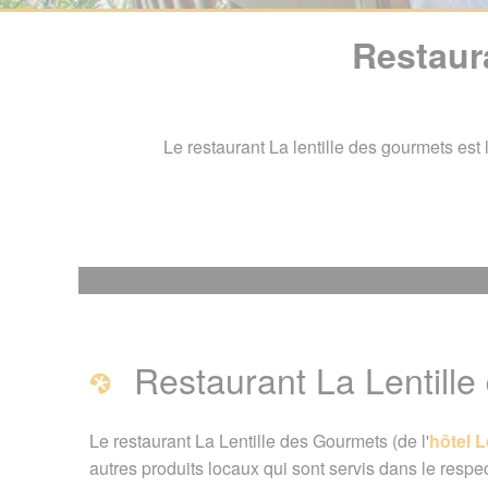
Restaur
Le restaurant La lentille des gourmets est l
Restaurant La Lent
Restaurant La Lentill
Restaurant La Lentille
Page créée le 23 janvier
Le restaurant La Lentille des Gourmets (de l'
hôtel L
autres produits locaux qui sont servis dans le respec
Vous êtes ici :
Accueil
/
G