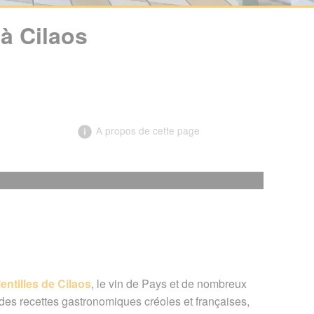
à Cilaos
A propos de cette page
╳
lentilles de Cilaos
, le vin de Pays et de nombreux
e des recettes gastronomiques créoles et françaises,
nts
/
La Lentille des