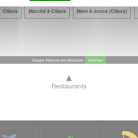
Cilaos
Marché à Cilaos
Mare à Joncs (Cilaos)
Google Adsense est désactivé.
Autoriser
▲
Restaurants