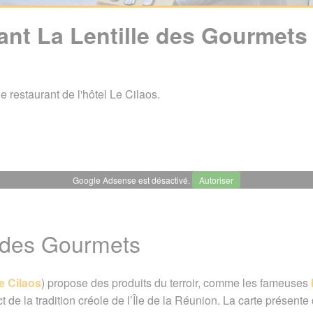
ant La Lentille des Gourmets 
e restaurant de l'hôtel Le Cilaos.
Google Adsense est désactivé.
Autoriser
ille des Gourmets à Cilaos
e des Gourmets
 des Gourmets
Contact / Réservation
A voir également
 2010. Dernière mise à jour le 19 janvier 2023
e Cilaos
) propose des produits du terroir, comme les fameuses
t de la tradition créole de l’Île de la Réunion. La carte présent
uide Tourisme
/
Restaurants, pubs, discothèques, ...
/
Restaura