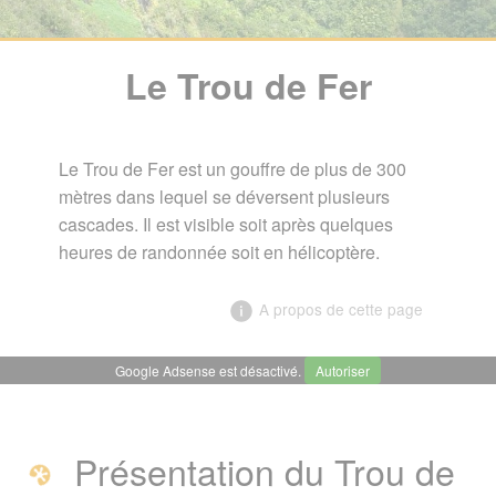
Le Trou de Fer
Le Trou de Fer est un gouffre de plus de 300
mètres dans lequel se déversent plusieurs
cascades. Il est visible soit après quelques
heures de randonnée soit en hélicoptère.
A propos de cette page
Google Adsense est désactivé.
Autoriser
╳
Le Trou de Fer
Présentation du Trou de
Le trou de fer