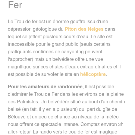
Fer
Une des plus hautes chutes du
Le Trou de fer est un énorme gouffre issu d'une
monde
dépression géologique du
Piton des Neiges
dans
lequel se jettent plusieurs cours d'eau. Le site est
Photos
Situation
Carte
inaccessible pour le grand public (seuls certains
pratiquants confirmés de canyoning peuvent
En lien avec le Trou de Fer
l'approcher) mais un belvédère offre une vue
magnifique sur ces chutes d'eaux extraordinaires et il
Page créée le 07 juillet 2010. Dernière
est possible de survoler le site en
hélicoptère
.
mise à jour le 24 juin 2024
Pour les amateurs de randonnée
, il est possible
Vous êtes ici :
Accueil
/
Guide Tourisme
/
d'admirer le Trou de Fer dans les environs de la plaine
Explorer La Réunion
/
Curiosités
/
Le
des Palmistes. Un belvédère situé au bout d'un chemin
Trou de Fer
balisé (en fait, il y en a plusieurs) qui part du gîte de
Bélouve et un peu de chance au niveau de la météo
Signaler une erreur ou Proposer une
nous offrent ce spectacle intense. Comptez environ 3h
amélioration
aller-retour. La rando vers le trou de fer est magique :